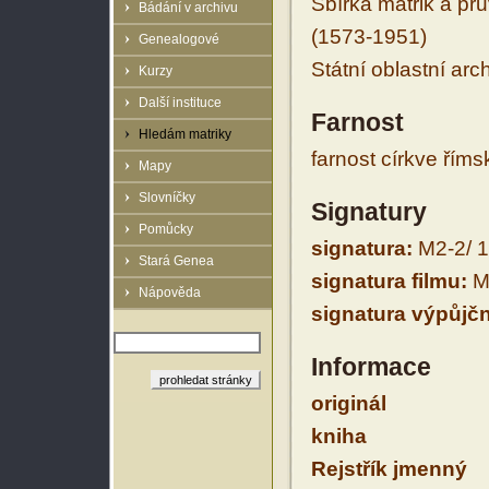
Sbírka matrik a prů
Bádání v archivu
(1573-1951)
Genealogové
Státní oblastní arc
Kurzy
Další instituce
Farnost
Hledám matriky
farnost církve řím
Mapy
Slovníčky
Signatury
Pomůcky
signatura:
M2-2/ 
Stará Genea
signatura filmu:
M2
Nápověda
signatura výpůjčn
Informace
originál
kniha
Rejstřík jmenný