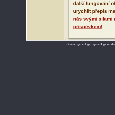
další fungování 
urychlit přepis m
nás svými silami
příspěvkem!
Genea - genealogie - genealogické str