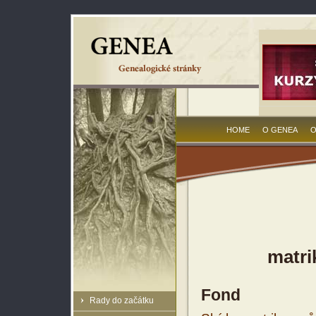
HOME
O GENEA
O
matri
Fond
Rady do začátku