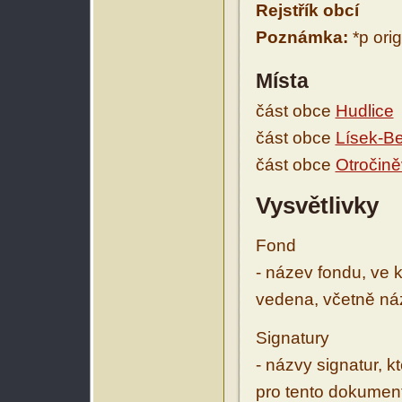
Rejstřík obcí
Poznámka:
*p orig
Místa
část obce
Hudlice
část obce
Lísek-B
část obce
Otročin
Vysvětlivky
Fond
- název fondu, ve 
vedena, včetně ná
Signatury
- názvy signatur, k
pro tento dokumen