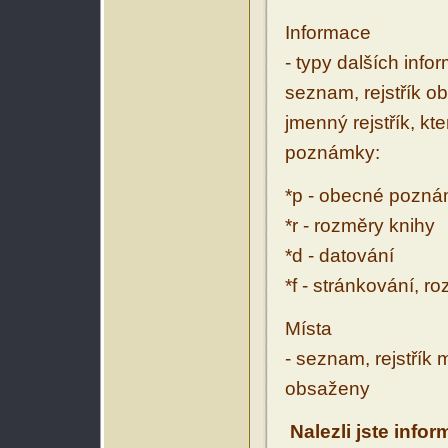
Informace
- typy dalších inf
seznam, rejstřík ob
jmenný rejstřík, kt
poznámky:
*p - obecné pozn
*r - rozměry knihy
*d - datování
*f - stránkování, r
Místa
- seznam, rejstřík 
obsaženy
Nalezli jste info