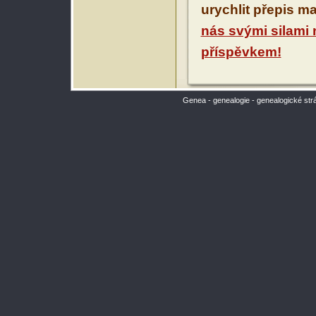
urychlit přepis m
nás svými silami
příspěvkem!
Genea - genealogie - genealogické str