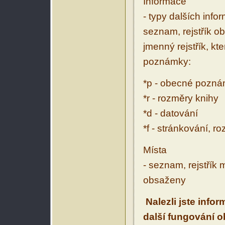
Informace
- typy dalších inf
seznam, rejstřík ob
jmenný rejstřík, kt
poznámky:
*p - obecné pozn
*r - rozměry knihy
*d - datování
*f - stránkování, r
Místa
- seznam, rejstřík 
obsaženy
Nalezli jste info
další fungování 