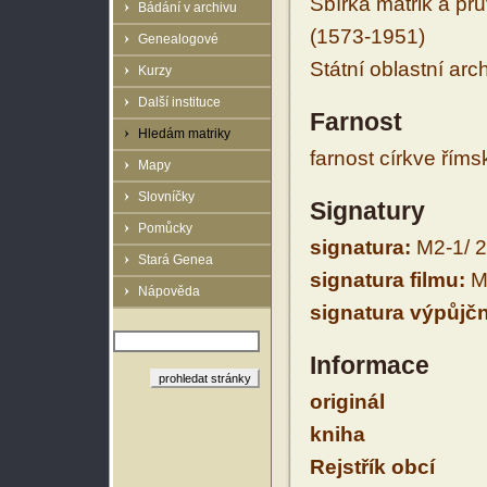
Sbírka matrik a prů
Bádání v archivu
(1573-1951)
Genealogové
Státní oblastní arc
Kurzy
Další instituce
Farnost
Hledám matriky
farnost církve řím
Mapy
Slovníčky
Signatury
Pomůcky
signatura:
M2-1/ 
Stará Genea
signatura filmu:
M2
Nápověda
signatura výpůjčn
Informace
originál
kniha
Rejstřík obcí