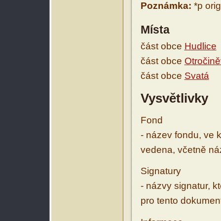
Poznámka:
*p orig
Místa
část obce
Hudlice
část obce
Otročin
část obce
Svatá
Vysvětlivky
Fond
- název fondu, ve 
vedena, včetně ná
Signatury
- názvy signatur, k
pro tento dokumen