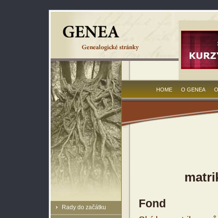
HOME
O GENEA
O
matri
Fond
Rady do začátku