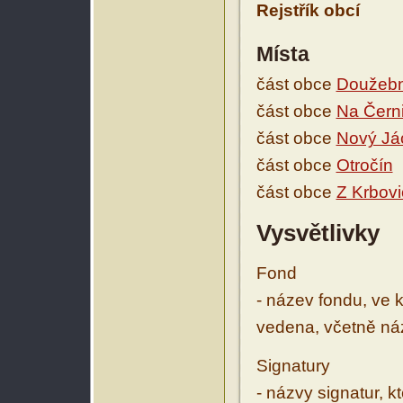
Rejstřík obcí
Místa
část obce
Doužebni
část obce
Na Černi
část obce
Nový J
část obce
Otročín
část obce
Z Krbovi
Vysvětlivky
Fond
- název fondu, ve 
vedena, včetně ná
Signatury
- názvy signatur, k