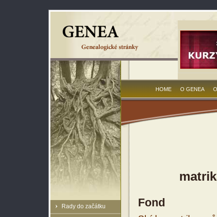
HOME
O GENEA
O
matrik
Fond
Rady do začátku