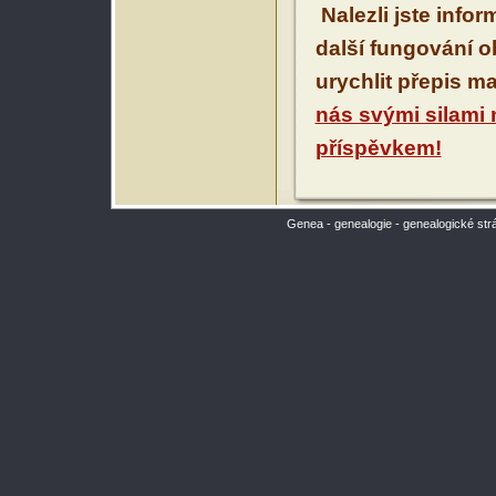
Nalezli jste info
další fungování 
urychlit přepis m
nás svými silami
příspěvkem!
Genea - genealogie - genealogické str