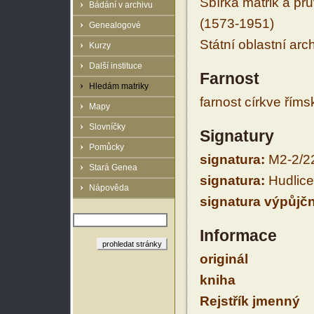
Sbírka matrik a prů
Bádání v archivu
(1573-1951)
Genealogové
Státní oblastní arc
Kurzy
Další instituce
Farnost
Hledám matriky
farnost církve řím
Mapy
Slovníčky
Signatury
Pomůcky
signatura:
M2-2/2
Stará Genea
signatura:
Hudlice
Nápověda
signatura výpůjčn
Informace
originál
kniha
Rejstřík jmenný