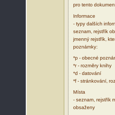
pro tento dokumen
Informace
- typy dalších inf
seznam, rejstřík ob
jmenný rejstřík, kt
poznámky:
*p - obecné pozn
*r - rozměry knihy
*d - datování
*f - stránkování, r
Místa
- seznam, rejstřík 
obsaženy