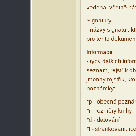
vedena, včetně ná
Signatury
- názvy signatur, k
pro tento dokumen
Informace
- typy dalších inf
seznam, rejstřík ob
jmenný rejstřík, kt
poznámky:
*p - obecné pozn
*r - rozměry knihy
*d - datování
*f - stránkování, r