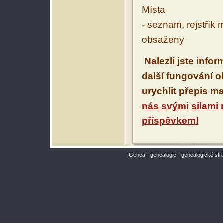
Místa
- seznam, rejstřík 
obsaženy
Nalezli jste info
další fungování 
urychlit přepis m
nás svými silami
příspěvkem!
Genea - genealogie - genealogické str