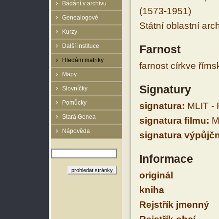
Bádání v archivu
(1573-1951)
Genealogové
Státní oblastní arc
Kurzy
Další instituce
Farnost
Hledám matriky
farnost církve řím
Mapy
Signatury
Slovníčky
Pomůcky
signatura:
MLIT - 
Stará Genea
signatura filmu:
ML
Nápověda
signatura výpůjčn
Informace
originál
kniha
Rejstřík jmenný