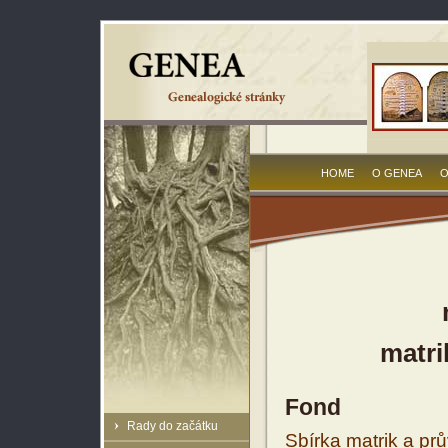
HOME
O GENEA
O
matri
Fond
Rady do začátku
Sbírka matrik a prů