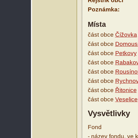
Rejstřík obcí
Poznámka:
Místa
část obce
Čížovka
část obce
Domous
část obce
Petkovy
část obce
Rabako
část obce
Rousíno
část obce
Rychnov
část obce
Řitonice
část obce
Veselice
Vysvětlivky
Fond
- název fondu, ve 