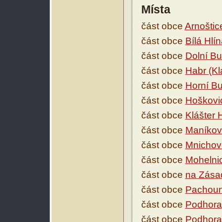
Místa
část obce
Arnoštice
část obce
Bílá Hlí
část obce
Dolní B
část obce
Habr (Kl
část obce
Horní B
část obce
Hoškovi
část obce
Klášter 
část obce
Maníkov
část obce
Mnichov
část obce
Mohelnic
část obce
na Zása
část obce
Pachou
část obce
Podhora
část obce
Podhora