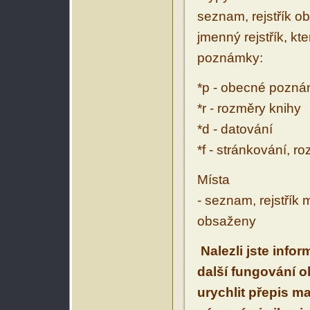
seznam, rejstřík ob
jmenný rejstřík, kt
poznámky:
*p - obecné pozn
*r - rozměry knihy
*d - datování
*f - stránkování, r
Místa
- seznam, rejstřík 
obsaženy
Nalezli jste info
další fungování 
urychlit přepis m