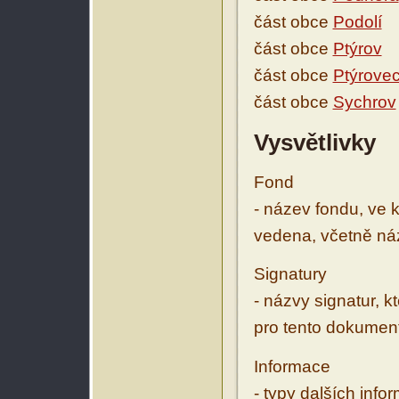
část obce
Podolí
část obce
Ptýrov
část obce
Ptýrove
část obce
Sychrov
Vysvětlivky
Fond
- název fondu, ve 
vedena, včetně ná
Signatury
- názvy signatur, k
pro tento dokumen
Informace
- typy dalších inf