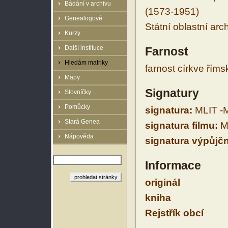
Bádání v archivu
(1573-1951)
Genealogové
Státní oblastní arc
Kurzy
Další instituce
Farnost
Hledám matriky
farnost církve řím
Mapy
Signatury
Slovníčky
Pomůcky
signatura:
MLIT -M
Stará Genea
signatura filmu:
ML
Nápověda
signatura výpůjčn
Informace
originál
kniha
Rejstřík obcí