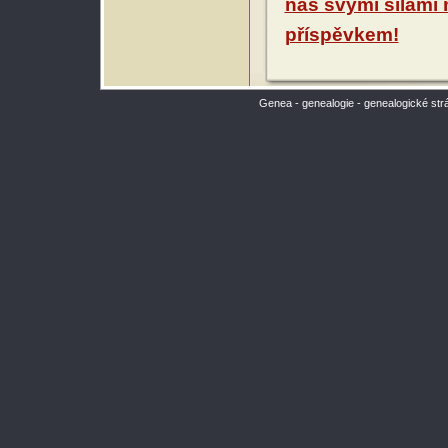
nás svými silami
příspěvkem!
Genea - genealogie - genealogické str