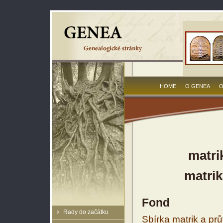
HOME
O GENEA
O
matri
matrik
Fond
Rady do začátku
Sbírka matrik a prů