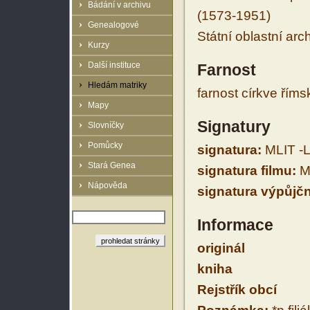
Bádání v archivu
(1573-1951)
Genealogové
Státní oblastní arc
Kurzy
Další instituce
Farnost
Hledám matriky
farnost církve řím
Mapy
Signatury
Slovníčky
Pomůcky
signatura:
MLIT -L
Stará Genea
signatura filmu:
ML
Nápověda
signatura výpůjčn
Informace
originál
kniha
Rejstřík obcí