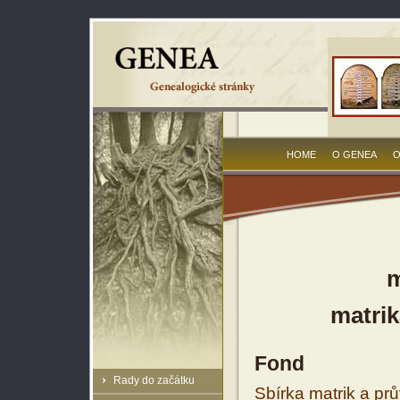
HOME
O GENEA
O
m
matrik
Fond
Rady do začátku
Sbírka matrik a prů