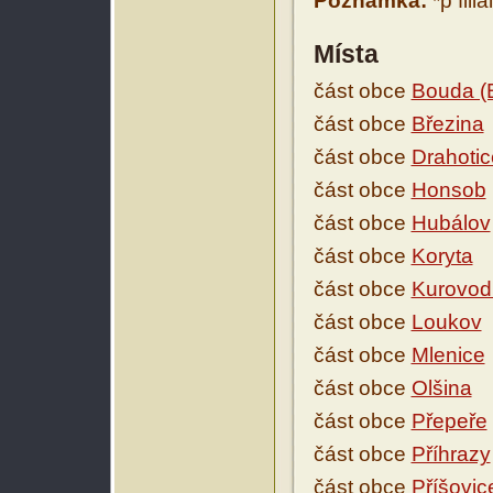
Poznámka:
*p fili
Místa
část obce
Bouda (
část obce
Březina
část obce
Drahotic
část obce
Honsob
část obce
Hubálov
část obce
Koryta
část obce
Kurovodi
část obce
Loukov
část obce
Mlenice
část obce
Olšina
část obce
Přepeře
část obce
Příhrazy
část obce
Příšovic