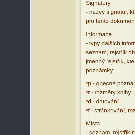
Signatury
- názvy signatur, k
pro tento dokumen
Informace
- typy dalších inf
seznam, rejstřík ob
jmenný rejstřík, kt
poznámky:
*p - obecné pozn
*r - rozměry knihy
*d - datování
*f - stránkování, r
Místa
- seznam, rejstřík 