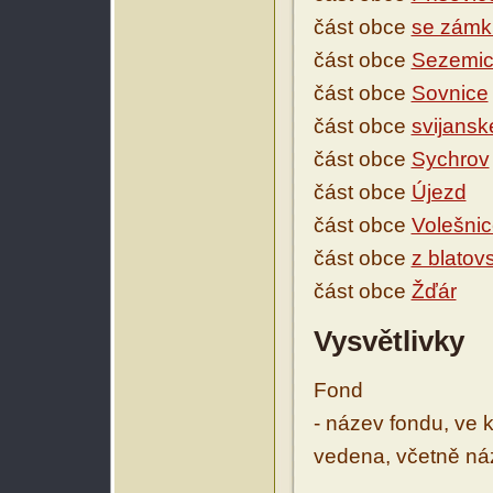
část obce
se zámk
část obce
Sezemi
část obce
Sovnice
část obce
svijansk
část obce
Sychrov
část obce
Újezd
část obce
Volešni
část obce
z blatov
část obce
Žďár
Vysvětlivky
Fond
- název fondu, ve 
vedena, včetně ná