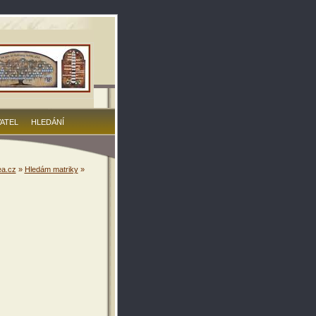
VATEL
HLEDÁNÍ
a.cz
»
Hledám matriky
»