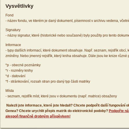
Vysvětlivky
Fond
- název fondu, ve kterém je daný dokument, písemnost v archivu vedena, včetn
Signatury
- názvy signatur, které (historické nebo současné) byly použity pro tento dokum
Informace
- typy dalších informací, které dokument obsahuje. Např. seznam, rejstřík obcí, k
zmíněny. Nebo jmenný rejstřík, který kniha obsahuje. Dále jsou ke knize různé
*p - obecné poznámky
*r - rozměry knihy
*d - datování
*f - stránkování, rozsah stran pro daný typ části matriky
Místa
- seznam, rejstřík míst, které jsou v dokumentu (např. matrice) obsaženy
Nalezli jste informace, které jste hledali? Chcete podpořit další fungování
Genea? Chcete urychlit přepis matrik do elektronické podoby?
Podpořte ná
alespoň finančně drobným příspěvkem!