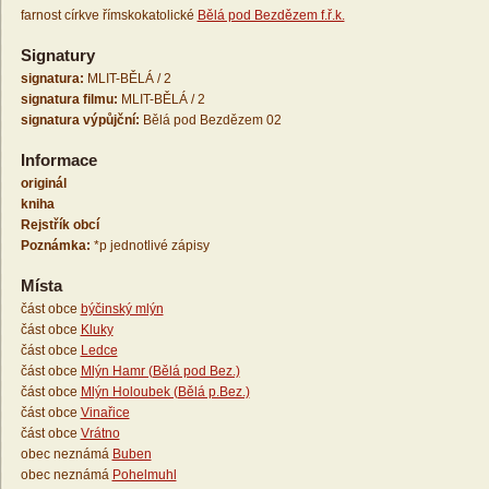
farnost církve římskokatolické
Bělá pod Bezdězem f.ř.k.
Signatury
signatura:
MLIT-BĚLÁ / 2
signatura filmu:
MLIT-BĚLÁ / 2
signatura výpůjční:
Bělá pod Bezdězem 02
Informace
originál
kniha
Rejstřík obcí
Poznámka:
*p jednotlivé zápisy
Místa
část obce
býčinský mlýn
část obce
Kluky
část obce
Ledce
část obce
Mlýn Hamr (Bělá pod Bez.)
část obce
Mlýn Holoubek (Bělá p.Bez.)
část obce
Vinařice
část obce
Vrátno
obec neznámá
Buben
obec neznámá
Pohelmuhl