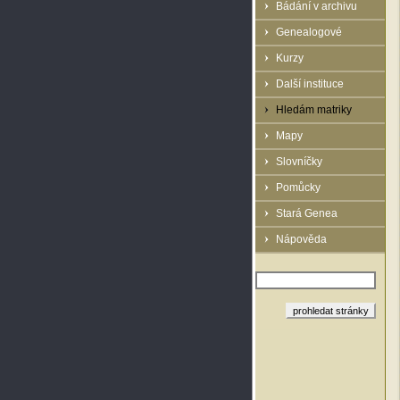
Bádání v archivu
Genealogové
Kurzy
Další instituce
Hledám matriky
Mapy
Slovníčky
Pomůcky
Stará Genea
Nápověda