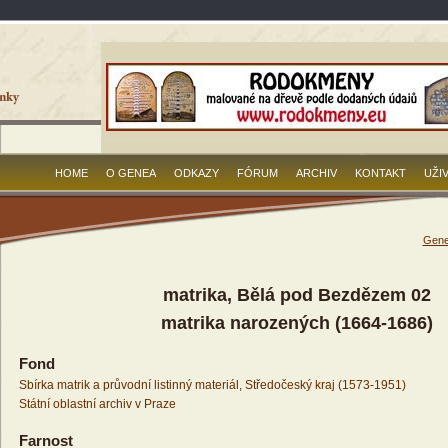
HOME
O GENEA
ODKAZY
FÓRUM
ARCHIV
KONTAKT
UŽI
Gene
matrika, Bělá pod Bezdězem 02
matrika narozených (1664-1686)
Fond
Sbírka matrik a průvodní listinný materiál, Středočeský kraj (1573-1951)
Státní oblastní archiv v Praze
Farnost