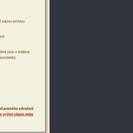
ě názvu archivu
ent
teré jsou v matrice
 poznámky:
 občanského sdružení
s svými silami nebo