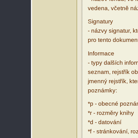
vedena, včetně ná
Signatury
- názvy signatur, k
pro tento dokumen
Informace
- typy dalších inf
seznam, rejstřík ob
jmenný rejstřík, kt
poznámky:
*p - obecné pozn
*r - rozměry knihy
*d - datování
*f - stránkování, r