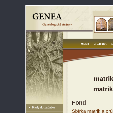
HOME
O GENEA
O
matri
matrik
Fond
Rady do začátku
Sbírka matrik a prů