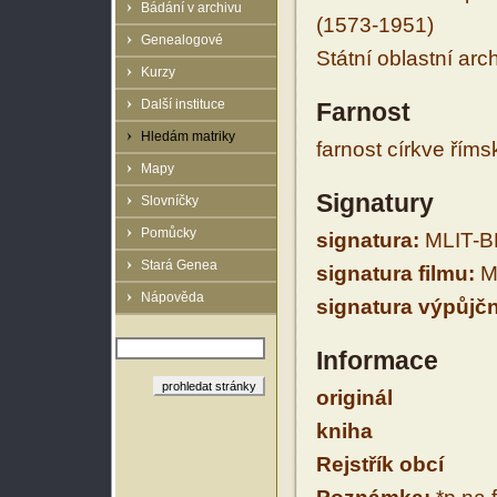
Bádání v archivu
(1573-1951)
Genealogové
Státní oblastní arc
Kurzy
Další instituce
Farnost
Hledám matriky
farnost církve řím
Mapy
Signatury
Slovníčky
Pomůcky
signatura:
MLIT-BĚ
Stará Genea
signatura filmu:
ML
Nápověda
signatura výpůjčn
Informace
originál
kniha
Rejstřík obcí