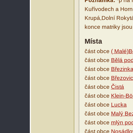
Poznámka:
*p na f
Kuřívodech a Horní
Krupá,Dolní Rokytá
konce matriky jsou
Místa
část obce
( Malé)B
část obce
Bělá po
část obce
Březink
část obce
Březovi
část obce
Čistá
část obce
Klein-Bö
část obce
Lucka
část obce
Malý Be
část obce
mlýn po
část obce
Nosádlo