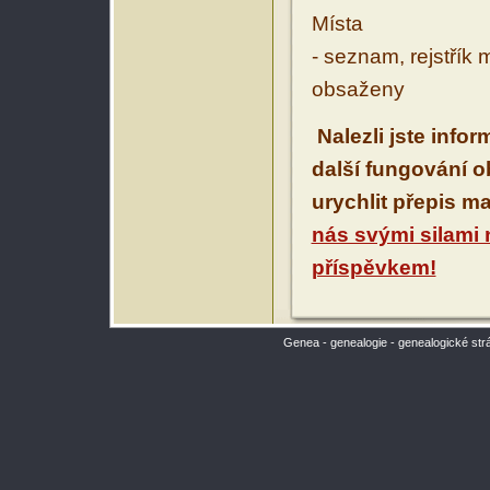
Místa
- seznam, rejstřík 
obsaženy
Nalezli jste info
další fungování 
urychlit přepis m
nás svými silami
příspěvkem!
Genea - genealogie - genealogické str