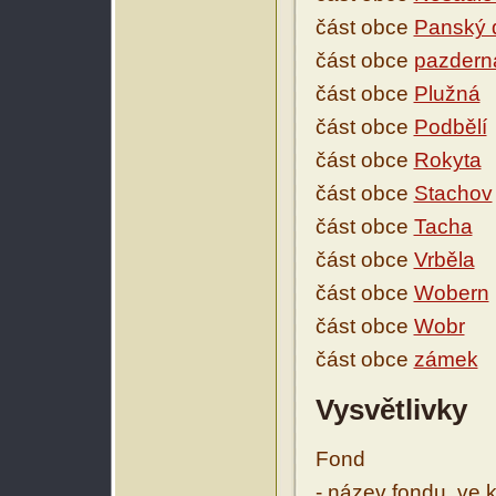
část obce
Panský 
část obce
pazdern
část obce
Plužná
část obce
Podbělí
část obce
Rokyta
část obce
Stachov
část obce
Tacha
část obce
Vrběla
část obce
Wobern
část obce
Wobr
část obce
zámek
Vysvětlivky
Fond
- název fondu, ve 