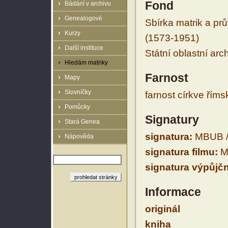
Fond
Bádání v archivu
Genealogové
Sbírka matrik a prů
Kurzy
(1573-1951)
Další instituce
Státní oblastní arc
Hledám matriky
Farnost
Mapy
Slovníčky
farnost církve řím
Pomůcky
Signatury
Stará Genea
signatura:
MBUB /
Nápověda
signatura filmu:
M
signatura výpůjčn
Informace
originál
kniha