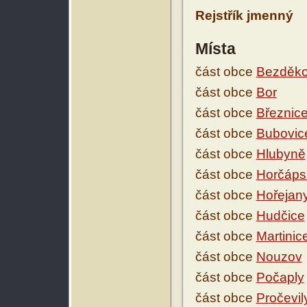
Rejstřík jmenný
Místa
část obce
Bezděko
část obce
Bor
část obce
Březnic
část obce
Bubovic
část obce
Hlubyně
část obce
Horčáps
část obce
Hořejan
část obce
Hudčice
část obce
Martinic
část obce
Nouzov
část obce
Počaply
část obce
Pročevil