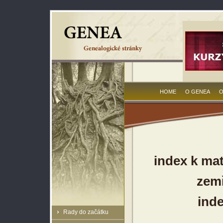
HOME
O GENEA
O
index k ma
zem
inde
Rady do začátku