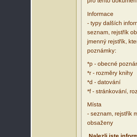
pro tento dokumen
Informace
- typy dalších inf
seznam, rejstřík ob
jmenný rejstřík, kt
poznámky:
*p - obecné pozn
*r - rozměry knihy
*d - datování
*f - stránkování, r
Místa
- seznam, rejstřík 
obsaženy
Nalezli jste info