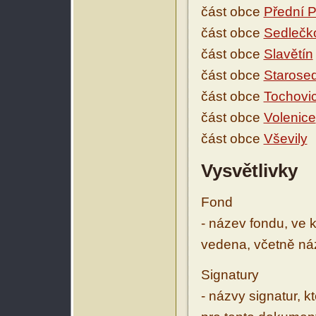
část obce
Přední P
část obce
Sedlečk
část obce
Slavětín
část obce
Starose
část obce
Tochovi
část obce
Volenice
část obce
Vševily
Vysvětlivky
Fond
- název fondu, ve 
vedena, včetně ná
Signatury
- názvy signatur, k