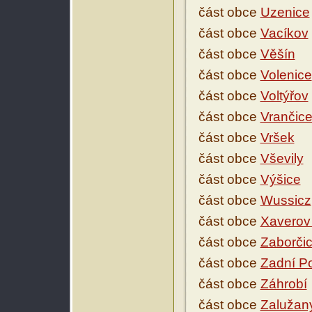
část obce
Uzenice
část obce
Vacíkov
část obce
Věšín
část obce
Volenice
část obce
Voltýřov
část obce
Vrančic
část obce
Vršek
část obce
Vševily
část obce
Výšice
část obce
Wussicz
část obce
Xaverov 
část obce
Zaborči
část obce
Zadní Po
část obce
Záhrobí
část obce
Zalužan