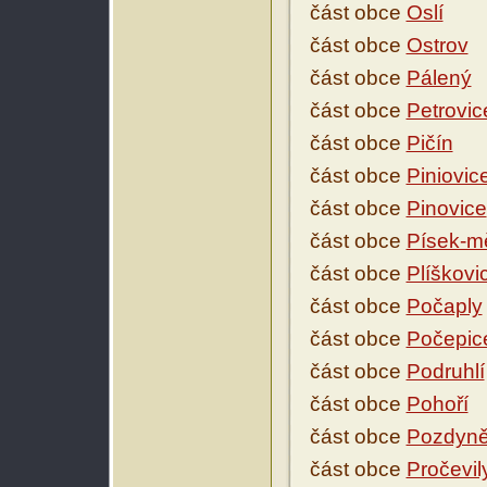
část obce
Oslí
část obce
Ostrov
část obce
Pálený
část obce
Petrovic
část obce
Pičín
část obce
Piniovic
část obce
Pinovice
část obce
Písek-m
část obce
Plíškovi
část obce
Počaply
část obce
Počepic
část obce
Podruhlí
část obce
Pohoří
část obce
Pozdyn
část obce
Pročevil