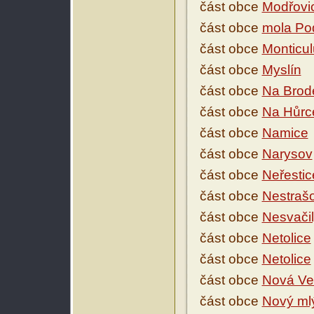
část obce
Modřovi
část obce
mola Po
část obce
Monticu
část obce
Myslín
část obce
Na Brod
část obce
Na Hůrc
část obce
Namice
část obce
Narysov
část obce
Neřestic
část obce
Nestraš
část obce
Nesvači
část obce
Netolice
část obce
Netolice
část obce
Nová Ve
část obce
Nový mlý