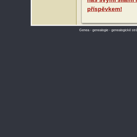
příspěvkem!
Genea - genealogie - genealogické str