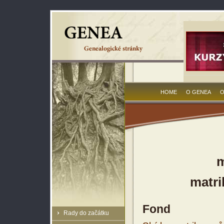
HOME
O GENEA
O
m
matri
Fond
Rady do začátku