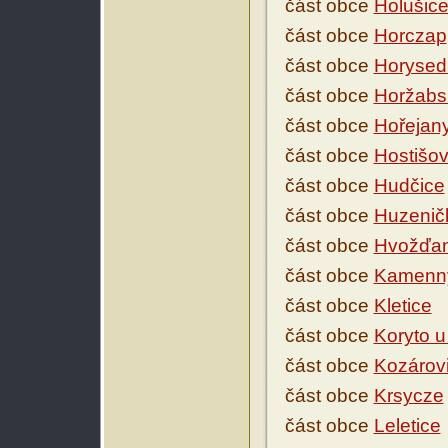
část obce
Holušic
část obce
Horczap
část obce
Horysed
část obce
Horžabs
část obce
Hořejan
část obce
Hostišov
část obce
Hudčice
část obce
Huzenič
část obce
Hvožďa
část obce
Kamenn
část obce
Kletice
část obce
Koryto 
část obce
Kozárov
část obce
Krsycze
část obce
Leletice