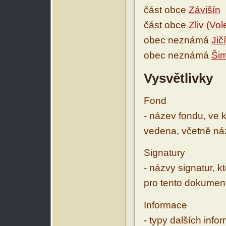
část obce
Závišín
část obce
Zliv (Vol
obec neznámá
Jič
obec neznámá
Šim
Vysvětlivky
Fond
- název fondu, ve 
vedena, včetně ná
Signatury
- názvy signatur, k
pro tento dokumen
Informace
- typy dalších inf