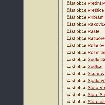
část obce
Přední P
část obce
Přeštice
část obce
Příbram 
část obce
Rakovic
část obce
Rastel
část obce
Ratiboře
část obce
Roželov
část obce
Rožmitá
část obce
Sedlečk
část obce
Sedlice
část obce
Skuhrov
část obce
Spálený
část obce
Stará V
část obce
Staré Se
část obce
Starose