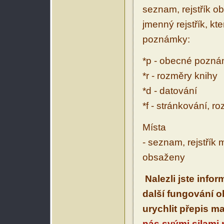
seznam, rejstřík ob
jmenný rejstřík, kt
poznámky:
*p - obecné pozn
*r - rozměry knihy
*d - datování
*f - stránkování, r
Místa
- seznam, rejstřík 
obsaženy
Nalezli jste info
další fungování 
urychlit přepis m
nás svými silami