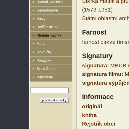
Sbírka matrik a prů
Bádání v archivu
(1573-1951)
Genealogové
Státní oblastní arc
Kurzy
Další instituce
Farnost
Hledám matriky
farnost církve řím
Mapy
Slovníčky
Signatury
Pomůcky
signatura:
MBUB /
Stará Genea
signatura filmu:
M
Nápověda
signatura výpůjčn
Informace
originál
kniha
Rejstřík obcí