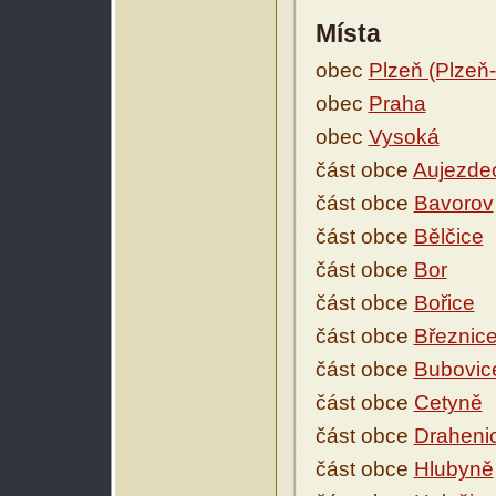
Místa
obec
Plzeň (Plzeň
obec
Praha
obec
Vysoká
část obce
Aujezde
část obce
Bavorov
část obce
Bělčice
část obce
Bor
část obce
Bořice
část obce
Březnic
část obce
Bubovic
část obce
Cetyně
část obce
Draheni
část obce
Hlubyně