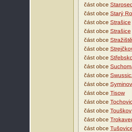
část obce
Starose
část obce
Starý Ro
část obce
Strašice
část obce
Strašice
část obce
Stražišt
část obce
Strejčko
část obce
Střebsk
část obce
Suchom
část obce
Swussic
část obce
Syminov
část obce
Tisow
část obce
Tochovi
část obce
Touškov
část obce
Trokave
část obce
Tušovic