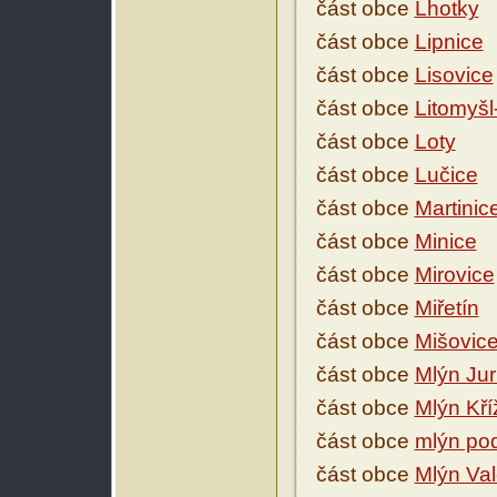
část obce
Lhotky
část obce
Lipnice
část obce
Lisovice
část obce
Litomyšl
část obce
Loty
část obce
Lučice
část obce
Martinic
část obce
Minice
část obce
Mirovice
část obce
Miřetín
část obce
Mišovic
část obce
Mlýn Jur
část obce
Mlýn Kří
část obce
mlýn pod
část obce
Mlýn Val