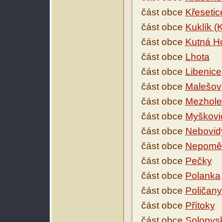
část obce
Křesetic
část obce
Kuklík (
část obce
Kutná H
část obce
Lhota
část obce
Libenice
část obce
Malešov
část obce
Mezhole
část obce
Myškovi
část obce
Nebovid
část obce
Nepoměř
část obce
Pečky
část obce
Polanka
část obce
Poličany
část obce
Přítoky
část obce
Solopys