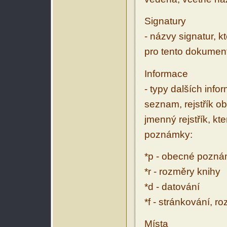
Signatury
- názvy signatur, k
pro tento dokumen
Informace
- typy dalších inf
seznam, rejstřík ob
jmenný rejstřík, kt
poznámky:
*p - obecné pozn
*r - rozměry knihy
*d - datování
*f - stránkování, r
Místa