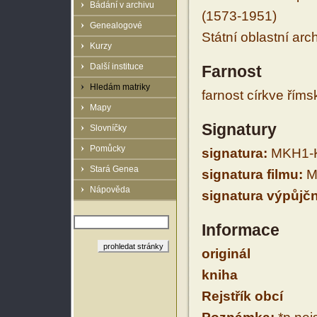
Bádání v archivu
(1573-1951)
Genealogové
Státní oblastní arc
Kurzy
Další instituce
Farnost
Hledám matriky
farnost církve řím
Mapy
Signatury
Slovníčky
Pomůcky
signatura:
MKH1-K
Stará Genea
signatura filmu:
M
Nápověda
signatura výpůjčn
Informace
originál
kniha
Rejstřík obcí