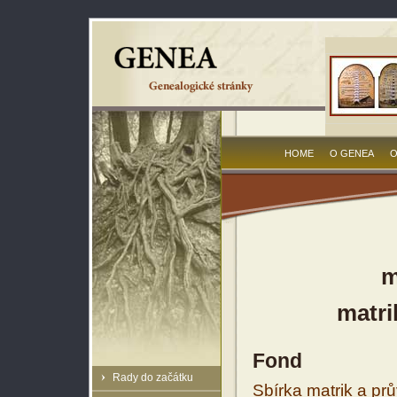
HOME
O GENEA
O
m
matri
Fond
Rady do začátku
Sbírka matrik a prů