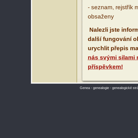
- seznam, rejstřík 
obsaženy
Nalezli jste info
další fungování 
urychlit přepis m
nás svými silami
příspěvkem!
Genea - genealogie - genealogické str