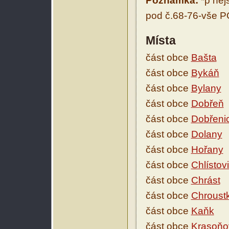
Poznámka:
*p nejs
pod č.68-76-vše 
Místa
část obce
Bašta
část obce
Bykáň
část obce
Bylany
část obce
Dobřeň
část obce
Dobřeni
část obce
Dolany
část obce
Hořany
část obce
Chlístov
část obce
Chrást
část obce
Chroust
část obce
Kaňk
část obce
Krasoňo