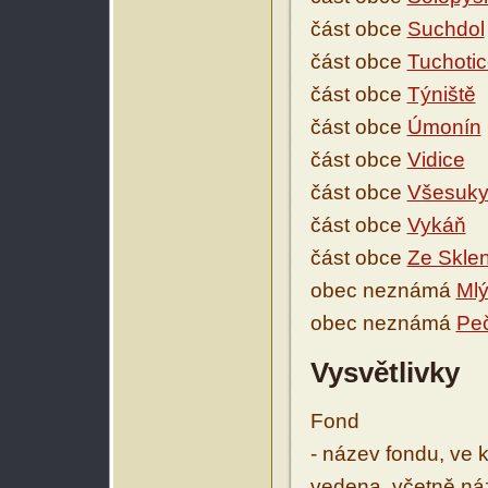
část obce
Suchdol
část obce
Tuchoti
část obce
Týniště
část obce
Úmonín
část obce
Vidice
část obce
Všesuk
část obce
Vykáň
část obce
Ze Sklen
obec neznámá
Ml
obec neznámá
Peč
Vysvětlivky
Fond
- název fondu, ve 
vedena, včetně ná