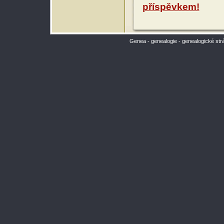
příspěvkem!
Genea - genealogie - genealogické str