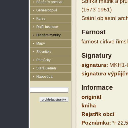
Sbírka matrik a prů
Bádání v archivu
(1573-1951)
Genealogové
Státní oblastní arc
Kurzy
Další instituce
Farnost
Hledám matriky
farnost církve řím
Mapy
Slovníčky
Signatury
Pomůcky
signatura:
MKH1-U
Stará Genea
signatura výpůjčn
Nápověda
Informace
originál
kniha
Rejstřík obcí
Poznámka:
*r 22,