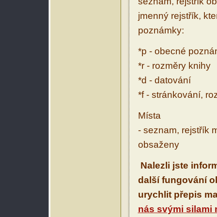
seznam, rejstřík ob
jmenný rejstřík, kt
poznámky:
*p - obecné pozn
*r - rozměry knihy
*d - datování
*f - stránkování, r
Místa
- seznam, rejstřík 
obsaženy
Nalezli jste info
další fungování 
urychlit přepis m
nás svými silami