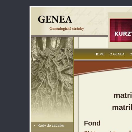
HOME
O GENEA
O
matri
matri
Fond
Rady do začátku