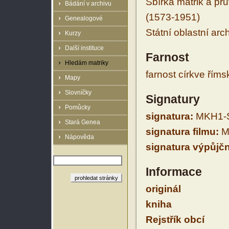
Sbírka matrik a prů
Bádání v archivu
(1573-1951)
Genealogové
Státní oblastní arc
Kurzy
Další instituce
Farnost
Hledám matriky
farnost církve řím
Mapy
Slovníčky
Signatury
Pomůcky
signatura:
MKH1-S
Stará Genea
signatura filmu:
M
Nápověda
signatura výpůjčn
Informace
originál
kniha
Rejstřík obcí