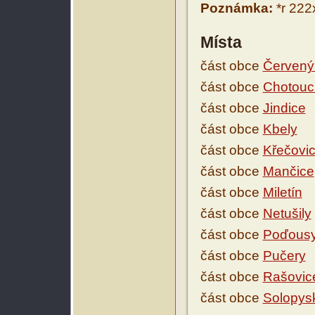
Poznámka:
*r 222
Místa
část obce
Červený
část obce
Chotouc
část obce
Jindice
část obce
Kbely
část obce
Křečovi
část obce
Mančice
část obce
Miletín
část obce
Netušily
část obce
Poďous
část obce
Pučery
část obce
Rašovic
část obce
Solopys