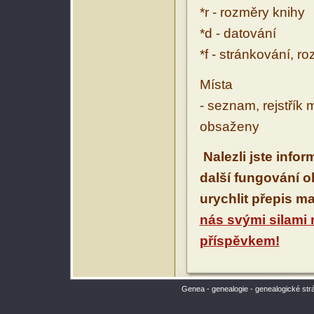
*r - rozměry knihy
*d - datování
*f - stránkování, r
Místa
- seznam, rejstřík 
obsaženy
Nalezli jste info
další fungování 
urychlit přepis m
nás svými silami
příspěvkem!
Genea - genealogie - genealogické str