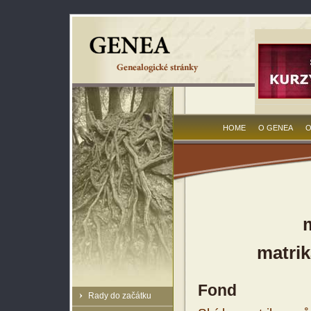
HOME
O GENEA
O
matrik
Fond
Rady do začátku