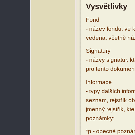
Vysvětlivky
Fond
- název fondu, ve 
vedena, včetně ná
Signatury
- názvy signatur, k
pro tento dokumen
Informace
- typy dalších inf
seznam, rejstřík ob
jmenný rejstřík, kt
poznámky:
*p - obecné pozn