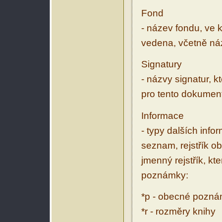
Fond
- název fondu, ve 
vedena, včetně ná
Signatury
- názvy signatur, k
pro tento dokumen
Informace
- typy dalších inf
seznam, rejstřík ob
jmenný rejstřík, kt
poznámky:
*p - obecné pozn
*r - rozměry knihy