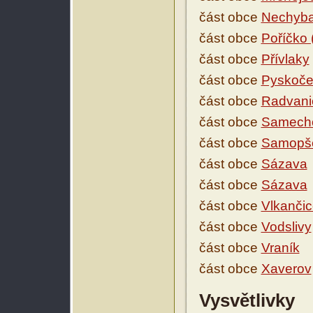
část obce
Nechyb
část obce
Poříčko 
část obce
Přívlaky
část obce
Pyskoče
část obce
Radvani
část obce
Samech
část obce
Samopš
část obce
Sázava
část obce
Sázava
část obce
Vlkanči
část obce
Vodslivy
část obce
Vraník
část obce
Xaverov
Vysvětlivky