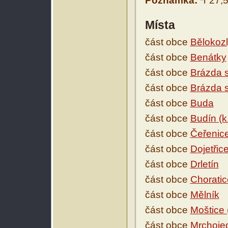
Poznámka:
*r 27,
Místa
část obce
Bělokoz
část obce
Benátky
část obce
Brázda s
část obce
Brázda s
část obce
Buda
část obce
Budín (
část obce
Čeřenic
část obce
Dojetřic
část obce
Drletín
část obce
Choratic
část obce
Mělník
část obce
Moštice 
část obce
Mrchoje