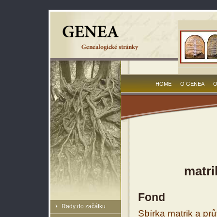
HOME
O GENEA
O
matri
Fond
Rady do začátku
Sbírka matrik a prů