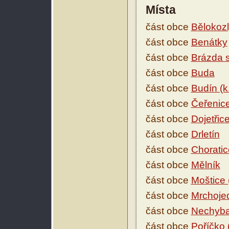
Místa
část obce
Bělokoz
část obce
Benátky
část obce
Brázda s
část obce
Buda
část obce
Budín (
část obce
Čeřenic
část obce
Dojetřic
část obce
Drletín
část obce
Choratic
část obce
Mělník
část obce
Moštice 
část obce
Mrchoje
část obce
Nechyb
část obce
Poříčko 