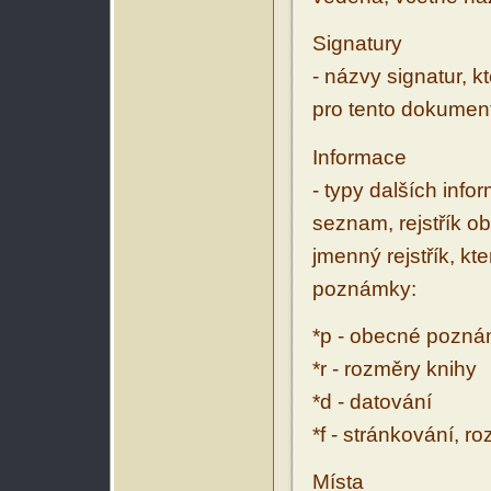
Signatury
- názvy signatur, k
pro tento dokumen
Informace
- typy dalších inf
seznam, rejstřík ob
jmenný rejstřík, kt
poznámky:
*p - obecné pozn
*r - rozměry knihy
*d - datování
*f - stránkování, r
Místa