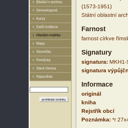
Bádání v archivu
(1573-1951)
Genealogové
Státní oblastní arc
Kurzy
Další instituce
Farnost
Hledám matriky
farnost církve řím
Mapy
Signatury
Slovníčky
Pomůcky
signatura:
MKH1-S
Stará Genea
signatura výpůjčn
Nápověda
Informace
originál
kniha
Rejstřík obcí
Poznámka:
*r 27x