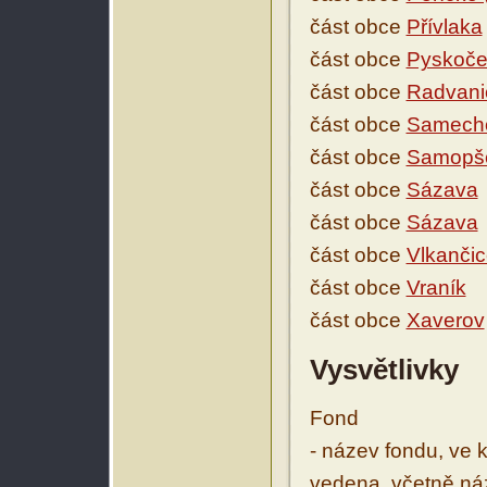
část obce
Přívlaka
část obce
Pyskoče
část obce
Radvani
část obce
Samech
část obce
Samopš
část obce
Sázava
část obce
Sázava
část obce
Vlkanči
část obce
Vraník
část obce
Xaverov
Vysvětlivky
Fond
- název fondu, ve 
vedena, včetně ná