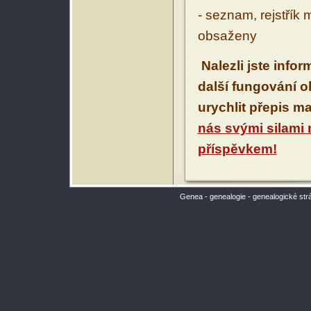
- seznam, rejstřík 
obsaženy
Nalezli jste info
další fungování 
urychlit přepis m
nás svými silami
příspěvkem!
Genea - genealogie - genealogické str