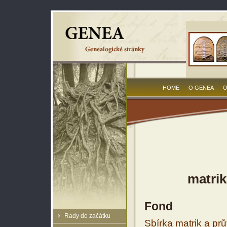
HOME
O GENEA
O
matrik
Fond
Rady do začátku
Sbírka matrik a prů