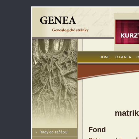
HOME
O GENEA
O
matrik
Fond
Rady do začátku