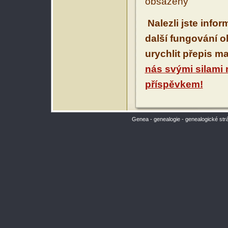
obsaženy
Nalezli jste info
další fungování 
urychlit přepis m
nás svými silami
příspěvkem!
Genea - genealogie - genealogické str