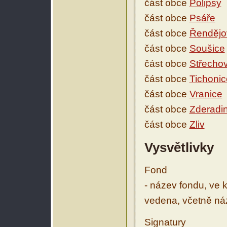
část obce
Polipsy
část obce
Psáře
část obce
Řendějo
část obce
Soušice
část obce
Střechov
část obce
Tichonic
část obce
Vranice
část obce
Zderadi
část obce
Zliv
Vysvětlivky
Fond
- název fondu, ve 
vedena, včetně ná
Signatury