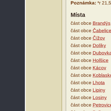
Poznámka:
*r 21,
Místa
část obce
Brandýs
část obce
Čabelice
část obce
Čížov
část obce
Dolíky
část obce
Dubovk
část obce
Holšice
část obce
Kácov
část obce
Koblask
část obce
Lhota
část obce
Lipiny
část obce
Losiny
část obce
Petrovice