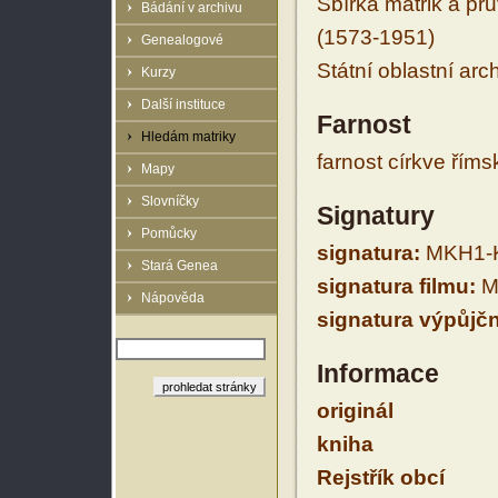
Sbírka matrik a prů
Bádání v archivu
(1573-1951)
Genealogové
Státní oblastní arc
Kurzy
Další instituce
Farnost
Hledám matriky
farnost církve řím
Mapy
Slovníčky
Signatury
Pomůcky
signatura:
MKH1-K
Stará Genea
signatura filmu:
M
Nápověda
signatura výpůjčn
Informace
originál
kniha
Rejstřík obcí