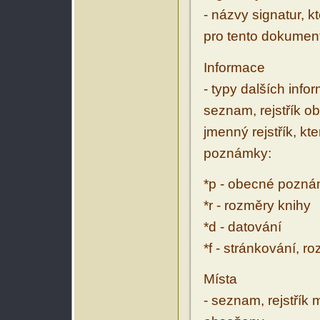
- názvy signatur, k
pro tento dokumen
Informace
- typy dalších inf
seznam, rejstřík ob
jmenný rejstřík, kt
poznámky:
*p - obecné pozn
*r - rozměry knihy
*d - datování
*f - stránkování, r
Místa
- seznam, rejstřík 