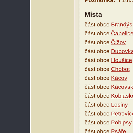
Poznámka:
*r 14x
Místa
část obce
Brandýs
část obce
Čabelice
část obce
Čížov
část obce
Dubovk
část obce
Houšice
část obce
Chobot
část obce
Kácov
část obce
Kácovsk
část obce
Koblask
část obce
Losiny
část obce
Petrovice
část obce
Pobipsy
část obce
Psáře