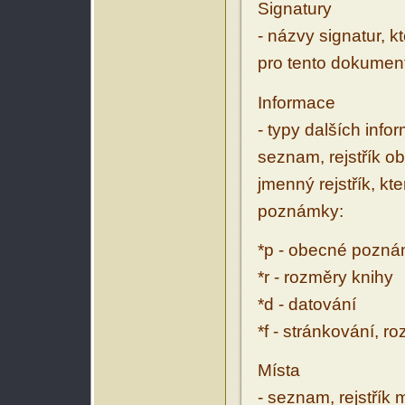
Signatury
- názvy signatur, k
pro tento dokumen
Informace
- typy dalších inf
seznam, rejstřík ob
jmenný rejstřík, kt
poznámky:
*p - obecné pozn
*r - rozměry knihy
*d - datování
*f - stránkování, r
Místa
- seznam, rejstřík 