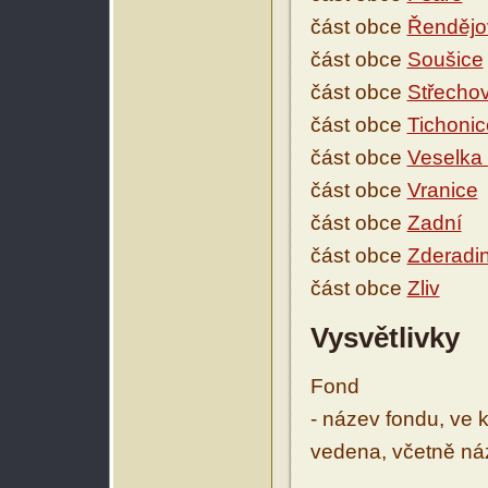
část obce
Řendějo
část obce
Soušice
část obce
Střechov
část obce
Tichonic
část obce
Veselka 
část obce
Vranice
část obce
Zadní
část obce
Zderadi
část obce
Zliv
Vysvětlivky
Fond
- název fondu, ve 
vedena, včetně ná