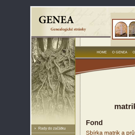
HOME
O GENEA
O
matri
Fond
Rady do začátku
Sbírka matrik a prů