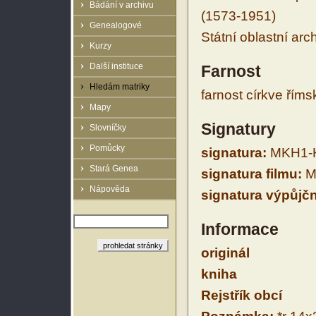
Bádání v archivu
(1573-1951)
Genealogové
Státní oblastní arc
Kurzy
Další instituce
Farnost
Hledám matriky
farnost církve řím
Mapy
Signatury
Slovníčky
Pomůcky
signatura:
MKH1-K
Stará Genea
signatura filmu:
M
Nápověda
signatura výpůjčn
Informace
originál
kniha
Rejstřík obcí