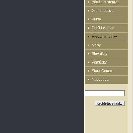
Bádání v archivu
Genealogové
Kurzy
Další instituce
Hledám matriky
Mapy
Slovníčky
Pomůcky
Stará Genea
Nápověda