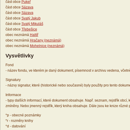
část obce
Pukeř
část obce
Sázava
část obce
Sázava
část obce
Svatý Jakub
část obce
Svatý Mikuláš
část obce
Třebešice
obec neznámá
Haltíř
obec neznámá
Hračany (neznámá)
obec neznámá
Mohelnice (neznámá)
Vysvětlivky
Fond
- název fondu, ve kterém je daný dokument, písemnost v archivu vedena, včetn
Signatury
- názvy signatur, které (historické nebo současné) byly použity pro tento dokum
Informace
- typy dalších informací, které dokument obsahuje. Např. seznam, rejstřík obcí, k
zmíněny. Nebo jmenný rejstřík, který kniha obsahuje. Dále jsou ke knize různé
*p - obecné poznámky
*r - rozměry knihy
*d - datování