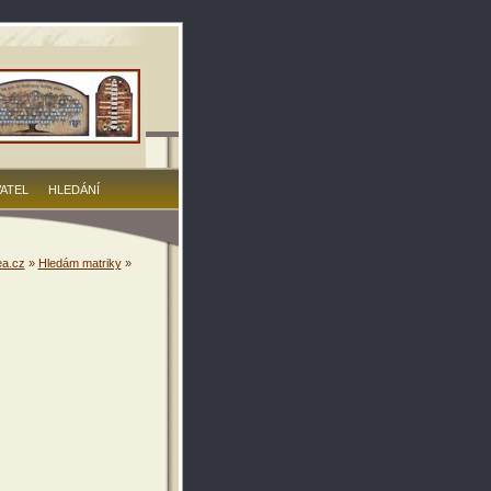
VATEL
HLEDÁNÍ
a.cz
»
Hledám matriky
»