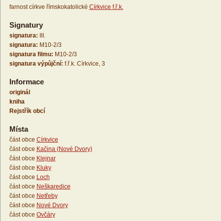
farnost církve římskokatolické
Církvice f.ř.k.
Signatury
signatura:
III.
signatura:
M10-2/3
signatura filmu:
M10-2/3
signatura výpůjční:
f.ř.k. Církvice, 3
Informace
originál
kniha
Rejstřík obcí
Místa
část obce
Církvice
část obce
Kačina (Nové Dvory)
část obce
Klejnar
část obce
Kluky
část obce
Loch
část obce
Neškaredice
část obce
Netřeby
část obce
Nové Dvory
část obce
Ovčáry