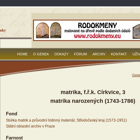
HOME
O GENEA
ODKAZY
FÓRUM
ARCHIV
KONTAKT
UŽI
Gene
matrika, f.ř.k. Církvice, 3
matrika narozených (1743-1786)
Fond
Sbírka matrik a průvodní listinný materiál, Středočeský kraj (1573-1951)
Státní oblastní archiv v Praze
Farnost