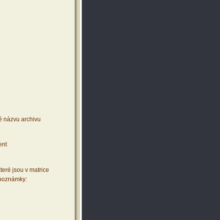
ě názvu archivu
ent
teré jsou v matrice
 poznámky: