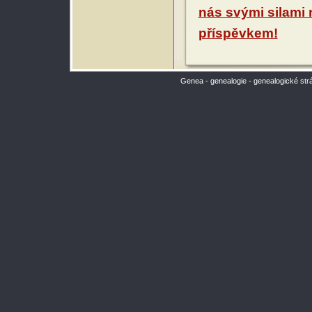
nás svými silami
příspěvkem!
Genea - genealogie - genealogické str