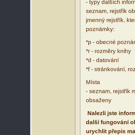
- typy dalších inf
seznam, rejstřík ob
jmenný rejstřík, kt
poznámky:
*p - obecné pozn
*r - rozměry knihy
*d - datování
*f - stránkování, r
Místa
- seznam, rejstřík 
obsaženy
Nalezli jste info
další fungování 
urychlit přepis m