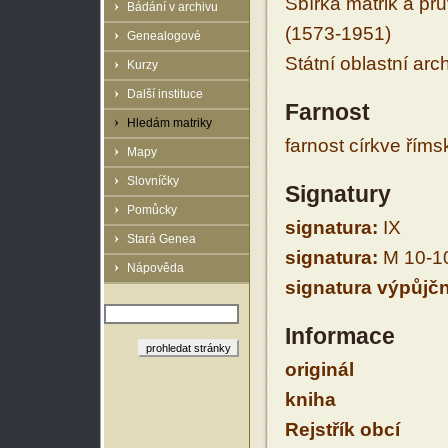
Sbírka matrik a prů
Bádání v archivu
(1573-1951)
Genealogové
Státní oblastní arc
Kurzy
Další instituce
Farnost
Hledám matriky
farnost církve řím
Mapy
Slovníčky
Signatury
Pomůcky
signatura:
IX
Stará Genea
signatura:
M 10-1
Nápověda
signatura výpůjčn
Informace
originál
kniha
Rejstřík obcí