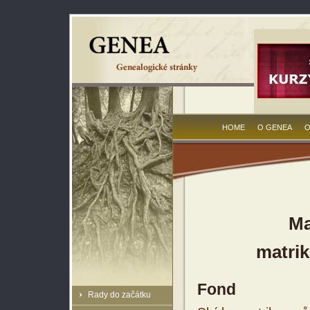
HOME
O GENEA
O
Ma
matrik
Fond
Rady do začátku