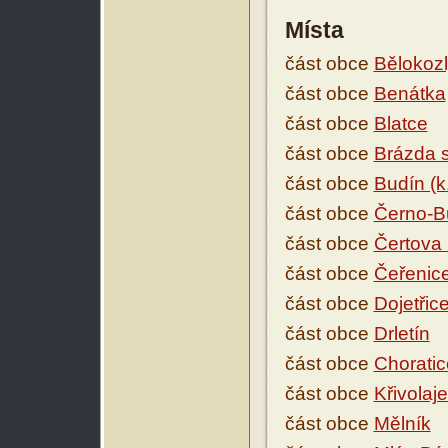
Místa
část obce
Bělokoz
část obce
Benátka
část obce
Blatce
část obce
Brázda 
část obce
Budín (
část obce
Černo-B
část obce
Čertova
část obce
Čeřenic
část obce
Dojetřic
část obce
Drletín
část obce
Choratic
část obce
Křivolaj
část obce
Mělník