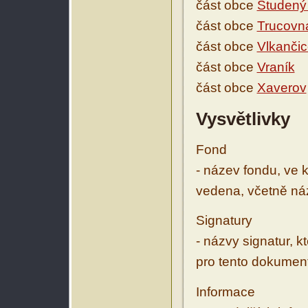
část obce
Studený 
část obce
Trucovn
část obce
Vlkanči
část obce
Vraník
část obce
Xaverov
Vysvětlivky
Fond
- název fondu, ve 
vedena, včetně ná
Signatury
- názvy signatur, k
pro tento dokumen
Informace