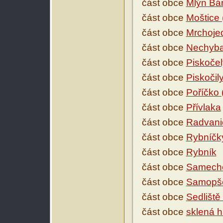
část obce
Mlýn Bár
část obce
Moštice 
část obce
Mrchoje
část obce
Nechyb
část obce
Piskočel
část obce
Piskočil
část obce
Poříčko 
část obce
Přívlaka
část obce
Radvani
část obce
Rybníčk
část obce
Rybník
část obce
Samech
část obce
Samopš
část obce
Sedlišt
část obce
sklená 