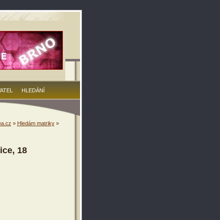
VATEL
HLEDÁNÍ
a.cz
»
Hledám matriky
»
ice, 18