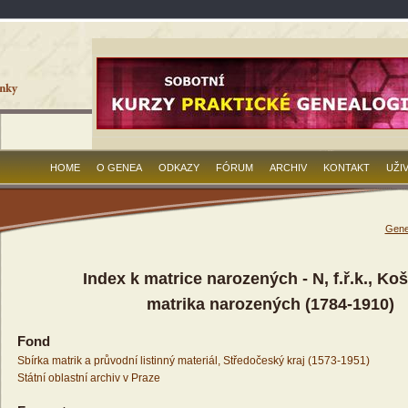
HOME
O GENEA
ODKAZY
FÓRUM
ARCHIV
KONTAKT
UŽI
Gene
Index k matrice narozených - N, f.ř.k., Koš
matrika narozených (1784-1910)
Fond
Sbírka matrik a průvodní listinný materiál, Středočeský kraj (1573-1951)
Státní oblastní archiv v Praze