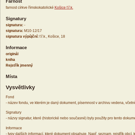
Farnost
farnost církve římskokatolické
Košice f.ř.k.
Signatury
signatura:
-
signatura:
M10-12/17
signatura výpůjční:
f.ř.k., Košice, 18
Informace
originál
kniha
Rejstřík jmenný
Místa
Vysvětlivky
Fond
- název fondu, ve kterém je daný dokument, písemnost v archivu vedena, včetn
Signatury
- názvy signatur, které (historické nebo současné) byly použity pro tento dokum
Informace
- typy dalších informací, které dokument obsahuje. Např. seznam, rejstřík obcí, k