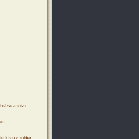
ě názvu archivu
ent
teré jsou v matrice