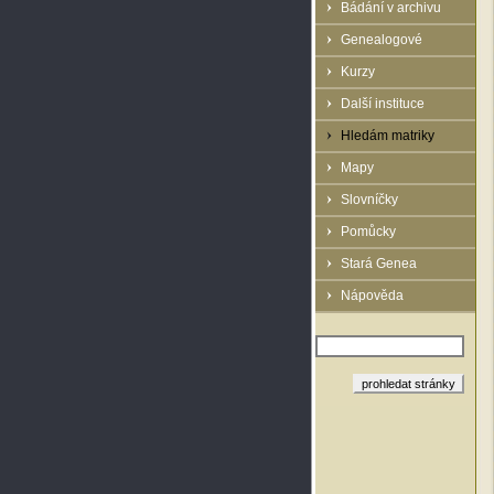
Bádání v archivu
Genealogové
Kurzy
Další instituce
Hledám matriky
Mapy
Slovníčky
Pomůcky
Stará Genea
Nápověda