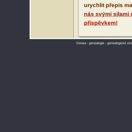
urychlit přepis m
nás svými silami
příspěvkem!
Genea - genealogie - genealogické str