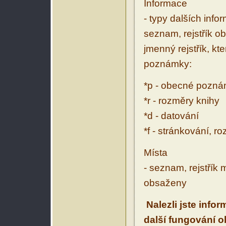
Informace
- typy dalších inf
seznam, rejstřík ob
jmenný rejstřík, kt
poznámky:
*p - obecné pozn
*r - rozměry knihy
*d - datování
*f - stránkování, r
Místa
- seznam, rejstřík 
obsaženy
Nalezli jste info
další fungování 