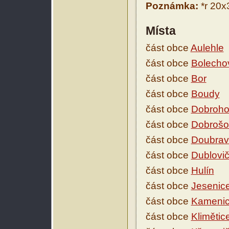
Poznámka:
*r 20x3
Místa
část obce
Aulehle
část obce
Bolecho
část obce
Bor
část obce
Boudy
část obce
Dobroho
část obce
Dobrošo
část obce
Doubrav
část obce
Dublovi
část obce
Hulín
část obce
Jesenic
část obce
Kameni
část obce
Klimětic