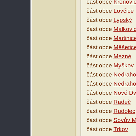
část obce
Křenovi
část obce
Lovčice
část obce
Lypský
část obce
Malkovi
část obce
Martinic
část obce
Měšetic
část obce
Mezné
část obce
Myškov
část obce
Nedraho
část obce
Nedraho
část obce
Nové Dv
část obce
Radeč
část obce
Rudolec
část obce
Sovův M
část obce
Trkov