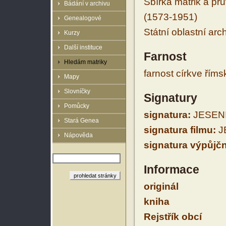
Sbírka matrik a prů
Bádání v archivu
(1573-1951)
Genealogové
Státní oblastní arc
Kurzy
Další instituce
Farnost
Hledám matriky
farnost církve řím
Mapy
Slovníčky
Signatury
Pomůcky
signatura:
JESENI
Stará Genea
signatura filmu:
J
Nápověda
signatura výpůjčn
Informace
originál
kniha
Rejstřík obcí