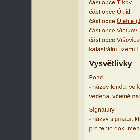
část obce
Trkov
část obce
Úklid
část obce
Úlehle (
část obce
Vratkov
část obce
Vršovice
katastrální území
L
Vysvětlivky
Fond
- název fondu, ve 
vedena, včetně ná
Signatury
- názvy signatur, k
pro tento dokumen