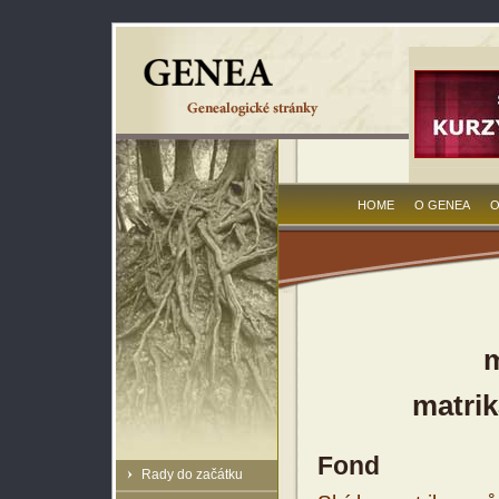
HOME
O GENEA
O
m
matrik
Fond
Rady do začátku