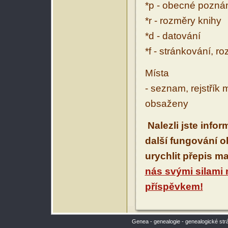
*p - obecné pozn
*r - rozměry knihy
*d - datování
*f - stránkování, r
Místa
- seznam, rejstřík 
obsaženy
Nalezli jste info
další fungování 
urychlit přepis m
nás svými silami
příspěvkem!
Genea - genealogie - genealogické str