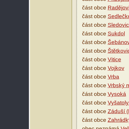
část obce
Radějov
část obce
Sedlečk
část obce
Sledovi
část obce
Sukdol
část obce
Šebánov
část obce
Štětkovi
část obce
Vitice
část obce
Vojkov
část obce
Vrba
část obce
Vrbský 
část obce
Vysoká
část obce
Vyšatoly
část obce
Záduší 
část obce
Zahrádky
obec neznámá
Vel