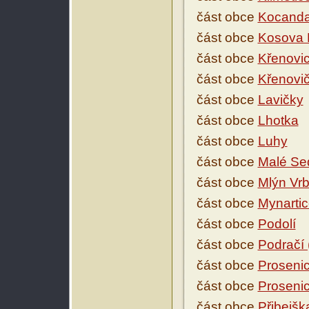
část obce
Kocanda
část obce
Kosova 
část obce
Křenovi
část obce
Křenovi
část obce
Lavičky
část obce
Lhotka
část obce
Luhy
část obce
Malé Se
část obce
Mlýn Vr
část obce
Mynarti
část obce
Podolí
část obce
Podračí
část obce
Proseni
část obce
Proseni
část obce
Přibejšk