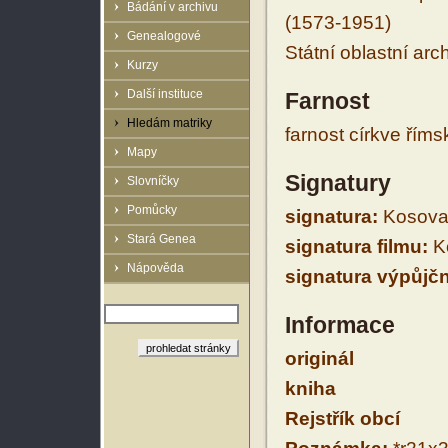
Bádání v archivu
(1573-1951)
Genealogové
Státní oblastní arc
Kurzy
Další instituce
Farnost
Hledám matriky
farnost církve řím
Mapy
Signatury
Slovníčky
Pomůcky
signatura:
Kosova
Stará Genea
signatura filmu:
K
Nápověda
signatura výpůjčn
Informace
originál
kniha
Rejstřík obcí