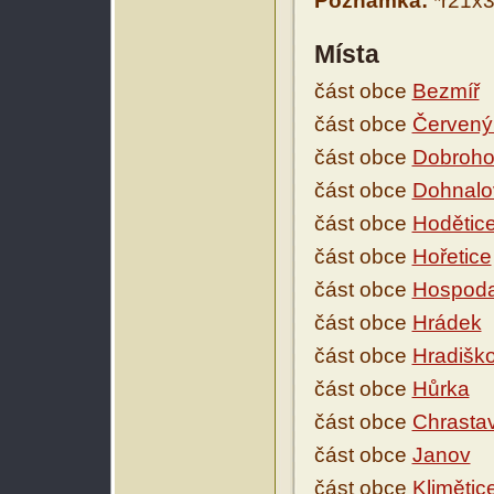
Poznámka:
*r21x32
Místa
část obce
Bezmíř
část obce
Červený
část obce
Dobroho
část obce
Dohnalo
část obce
Hodětic
část obce
Hořetice
část obce
Hospoda
část obce
Hrádek
část obce
Hradišk
část obce
Hůrka
část obce
Chrasta
část obce
Janov
část obce
Klimětic