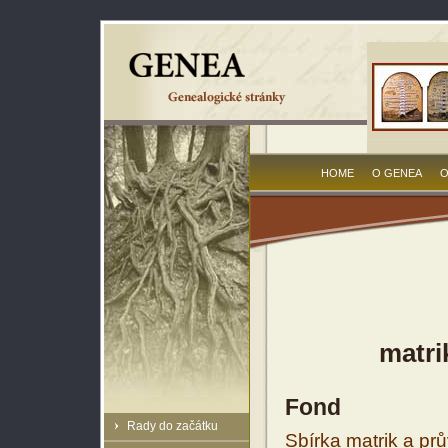
HOME
O GENEA
O
matri
Fond
Rady do začátku
Sbírka matrik a prů