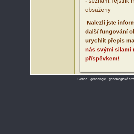
- seznam, rejstřík 
obsaženy
Nalezli jste info
další fungování 
urychlit přepis m
nás svými silami
příspěvkem!
Genea - genealogie - genealogické str