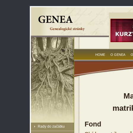
HOME
O GENEA
O
Ma
matri
Fond
Rady do začátku