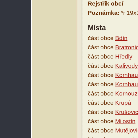
Rejstřík obcí
Poznámka:
*r 19x
Místa
část obce
Bdín
část obce
Bratroni
část obce
Hředly
část obce
Kalivody
část obce
Kornhau
část obce
Kornhau
část obce
Kornouz
část obce
Krupá
část obce
Krušovi
část obce
Milostín
část obce
Mutějovi