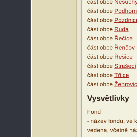
část obce
Nesuch
část obce
Podhorní
část obce
Pozdnic
část obce
Ruda
část obce
Řečice
část obce
Řenčov
část obce
Řešice
část obce
Strašecí
část obce
Třtice
část obce
Žehrovi
Vysvětlivky
Fond
- název fondu, ve 
vedena, včetně ná