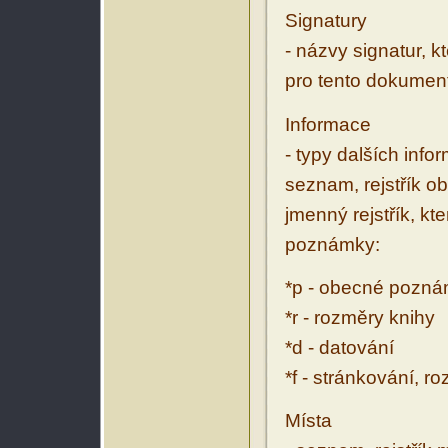
Signatury
- názvy signatur, k
pro tento dokumen
Informace
- typy dalších inf
seznam, rejstřík ob
jmenný rejstřík, kt
poznámky:
*p - obecné pozn
*r - rozměry knihy
*d - datování
*f - stránkování, r
Místa