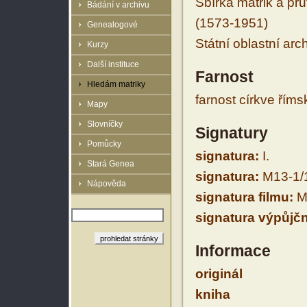
Sbírka matrik a prů
Bádání v archivu
(1573-1951)
Genealogové
Státní oblastní arc
Kurzy
Další instituce
Farnost
Hledám matriky
farnost církve řím
Mapy
Slovníčky
Signatury
Pomůcky
signatura:
I.
Stará Genea
signatura:
M13-1/
Nápověda
signatura filmu:
M
signatura výpůjčn
Informace
originál
kniha