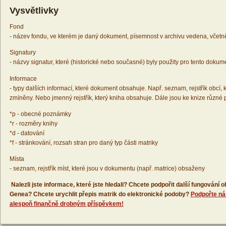
Vysvětlivky
Fond
- název fondu, ve kterém je daný dokument, písemnost v archivu vedena, včetn
Signatury
- názvy signatur, které (historické nebo současné) byly použity pro tento dokum
Informace
- typy dalších informací, které dokument obsahuje. Např. seznam, rejstřík obcí, k
zmíněny. Nebo jmenný rejstřík, který kniha obsahuje. Dále jsou ke knize různé
*p - obecné poznámky
*r - rozměry knihy
*d - datování
*f - stránkování, rozsah stran pro daný typ části matriky
Místa
- seznam, rejstřík míst, které jsou v dokumentu (např. matrice) obsaženy
Nalezli jste informace, které jste hledali? Chcete podpořit další fungování
Genea? Chcete urychlit přepis matrik do elektronické podoby?
Podpořte ná
alespoň finančně drobným příspěvkem!