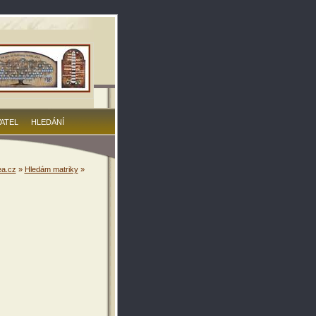
VATEL
HLEDÁNÍ
a.cz
»
Hledám matriky
»