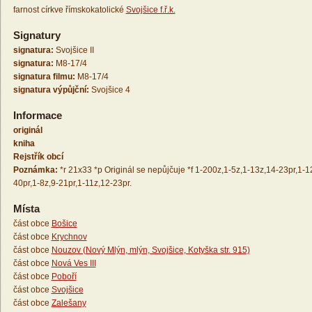
farnost církve římskokatolické
Svojšice f.ř.k.
Signatury
signatura:
Svojšice II
signatura:
M8-17/4
signatura filmu:
M8-17/4
signatura výpůjční:
Svojšice 4
Informace
originál
kniha
Rejstřík obcí
Poznámka:
*r 21x33 *p Originál se nepůjčuje *f 1-200z,1-5z,1-13z,14-23pr,1-1
40pr,1-8z,9-21pr,1-11z,12-23pr.
Místa
část obce
Bošice
část obce
Krychnov
část obce
Nouzov (Nový Mlýn, mlýn, Svojšice, Kotyška str. 915)
část obce
Nová Ves III
část obce
Poboří
část obce
Svojšice
část obce
Zalešany