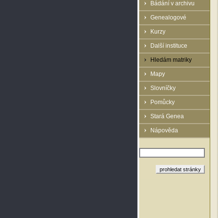
Bádání v archivu
Genealogové
Kurzy
Další instituce
Hledám matriky
Mapy
Slovníčky
Pomůcky
Stará Genea
Nápověda