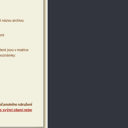
ě názvu archivu
ent
teré jsou v matrice
 poznámky:
 občanského sdružení
s svými silami nebo