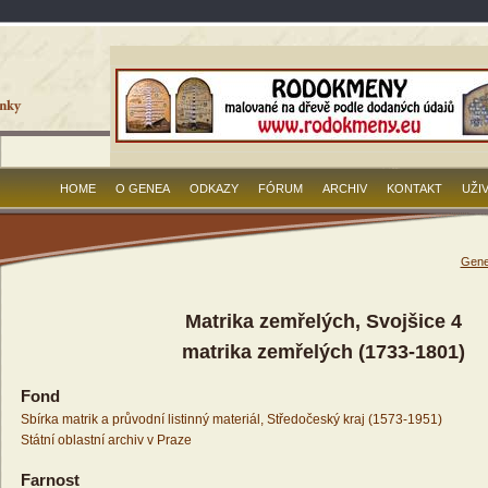
HOME
O GENEA
ODKAZY
FÓRUM
ARCHIV
KONTAKT
UŽI
Gene
Matrika zemřelých, Svojšice 4
matrika zemřelých (1733-1801)
Fond
Sbírka matrik a průvodní listinný materiál, Středočeský kraj (1573-1951)
Státní oblastní archiv v Praze
Farnost