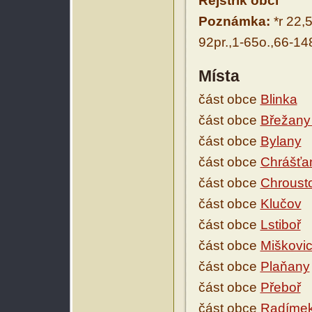
Rejstřík obcí
Poznámka:
*r 22,5
92pr.,1-65o.,66-14
Místa
část obce
Blinka
část obce
Břežany 
část obce
Bylany
část obce
Chrášťa
část obce
Chrousto
část obce
Klučov
část obce
Lstiboř
část obce
Miškovi
část obce
Plaňany
část obce
Přeboř
část obce
Radímek