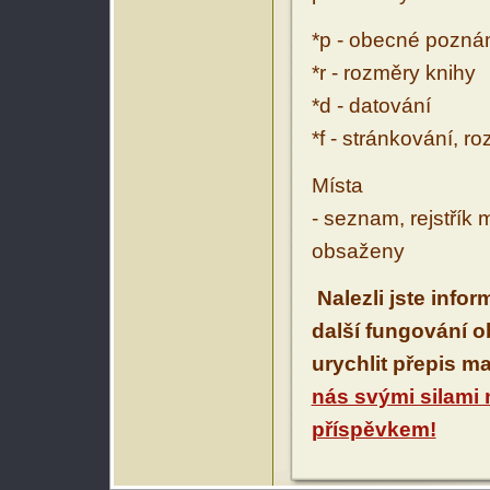
*p - obecné pozn
*r - rozměry knihy
*d - datování
*f - stránkování, r
Místa
- seznam, rejstřík 
obsaženy
Nalezli jste info
další fungování 
urychlit přepis m
nás svými silami
příspěvkem!