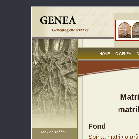
HOME
O GENEA
O
Matr
matri
Fond
Rady do začátku
Sbírka matrik a prů