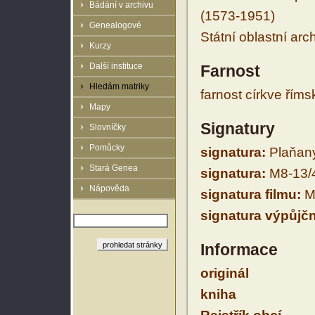
Bádání v archivu
(1573-1951)
Genealogové
Státní oblastní arc
Kurzy
Další instituce
Farnost
Hledám matriky
farnost církve řím
Mapy
Signatury
Slovníčky
Pomůcky
signatura:
Plaňan
Stará Genea
signatura:
M8-13/
Nápověda
signatura filmu:
M
signatura výpůjčn
Informace
originál
kniha