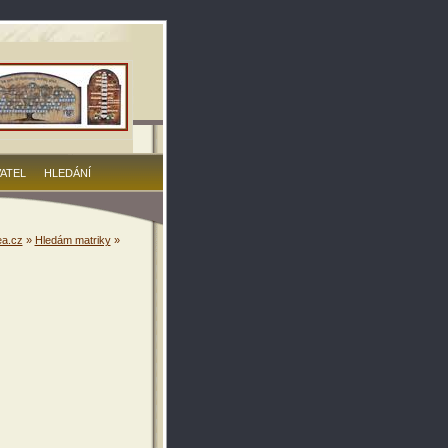
VATEL
HLEDÁNÍ
a.cz
»
Hledám matriky
»