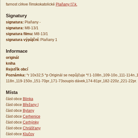
farnost církve římskokatolické
Plaňany f.ř.k.
Signatury
signatura:
Plaňany -
signatura:
M8-13/1
signatura filmu:
M8-13/1
signatura výpůjční:
Plaňany 1
Informace
originál
kniha
Rejstřík obcí
Poznámka:
*r 10x32,5 *p Originál se nepůjčuje *f 1-108n.,109-10o.,111-114n.,
118n.,119-150o.,151-70pr.,171-73soupis dávek,174-81pr.,182-220z.,221-22pr.
Místa
část obce
Blinka
část obce
Břežany I
část obce
Bylany
část obce
Cerhenice
část obce
Cerhýnky
část obce
Chrášťany
část obce
Klučov