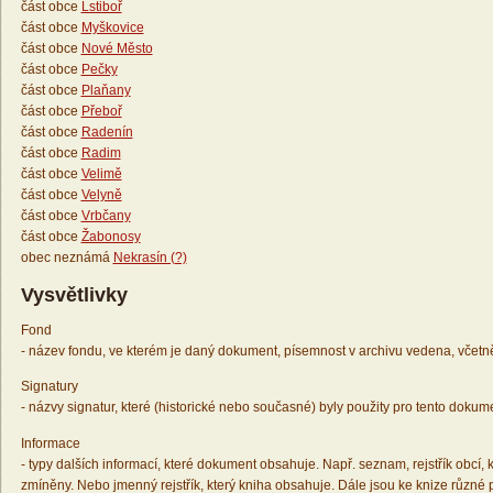
část obce
Lstiboř
část obce
Myškovice
část obce
Nové Město
část obce
Pečky
část obce
Plaňany
část obce
Přeboř
část obce
Radenín
část obce
Radim
část obce
Velimě
část obce
Velyně
část obce
Vrbčany
část obce
Žabonosy
obec neznámá
Nekrasín (?)
Vysvětlivky
Fond
- název fondu, ve kterém je daný dokument, písemnost v archivu vedena, včetn
Signatury
- názvy signatur, které (historické nebo současné) byly použity pro tento dokum
Informace
- typy dalších informací, které dokument obsahuje. Např. seznam, rejstřík obcí, k
zmíněny. Nebo jmenný rejstřík, který kniha obsahuje. Dále jsou ke knize různé