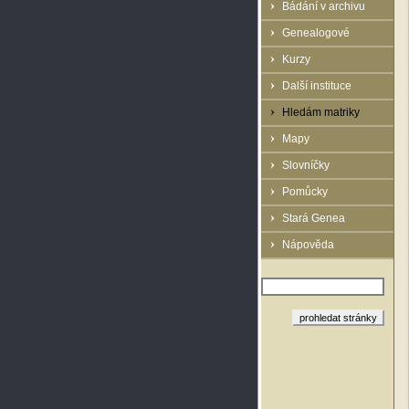
Bádání v archivu
Genealogové
Kurzy
Další instituce
Hledám matriky
Mapy
Slovníčky
Pomůcky
Stará Genea
Nápověda