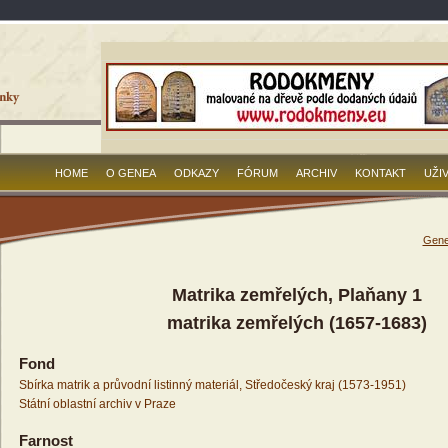
HOME
O GENEA
ODKAZY
FÓRUM
ARCHIV
KONTAKT
UŽI
Gene
Matrika zemřelých, Plaňany 1
matrika zemřelých (1657-1683)
Fond
Sbírka matrik a průvodní listinný materiál, Středočeský kraj (1573-1951)
Státní oblastní archiv v Praze
Farnost