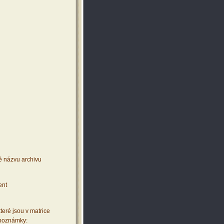
ě názvu archivu
ent
teré jsou v matrice
 poznámky: