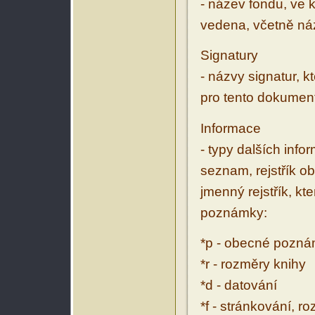
- název fondu, ve 
vedena, včetně ná
Signatury
- názvy signatur, k
pro tento dokumen
Informace
- typy dalších inf
seznam, rejstřík ob
jmenný rejstřík, kt
poznámky:
*p - obecné pozn
*r - rozměry knihy
*d - datování
*f - stránkování, r