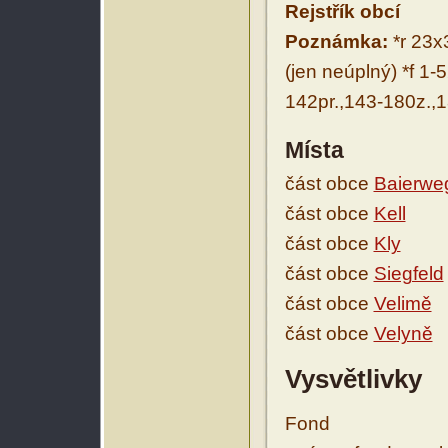
Rejstřík obcí
Poznámka:
*r 23x3
(jen neúplný) *f 1-
142pr.,143-180z.,1
Místa
část obce
Baierwe
část obce
Kell
část obce
Kly
část obce
Siegfeld
část obce
Velimě
část obce
Velyně
Vysvětlivky
Fond