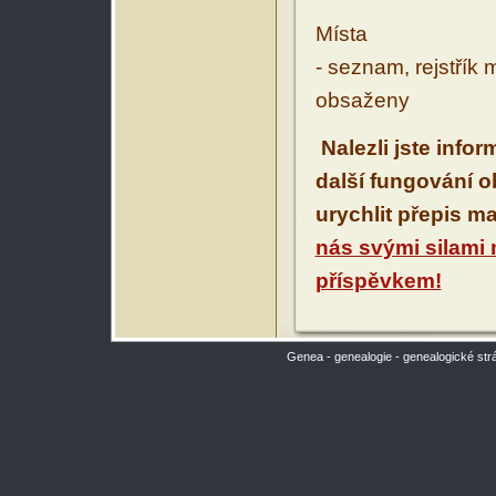
Místa
- seznam, rejstřík 
obsaženy
Nalezli jste info
další fungování 
urychlit přepis m
nás svými silami
příspěvkem!
Genea - genealogie - genealogické str