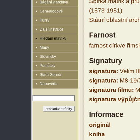
Sbírka matrik a prů
Bádání v archivu
(1573-1951)
Genealogové
Státní oblastní arc
Kurzy
Další instituce
Farnost
Hledám matriky
farnost církve řím
Mapy
Slovníčky
Signatury
Pomůcky
signatura:
Velim III
Stará Genea
signatura:
M8-19/
Nápověda
signatura filmu:
M
signatura výpůjčn
Informace
originál
kniha