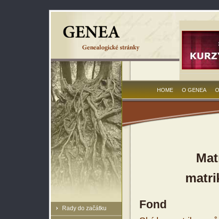
HOME
O GENEA
O
Mat
matri
Fond
Rady do začátku