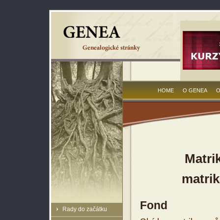
HOME
O GENEA
O
Matri
matrik
Fond
Rady do začátku