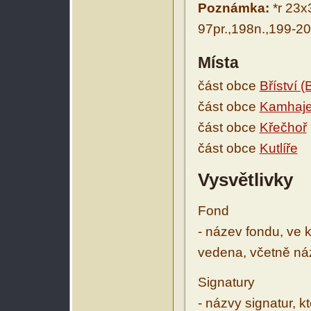
Poznámka:
*r 23x
97pr.,198n.,199-20
Místa
část obce
Bříství (
část obce
Kamhaj
část obce
Křečhoř
část obce
Kutlíře
Vysvětlivky
Fond
- název fondu, ve 
vedena, včetně ná
Signatury
- názvy signatur, k