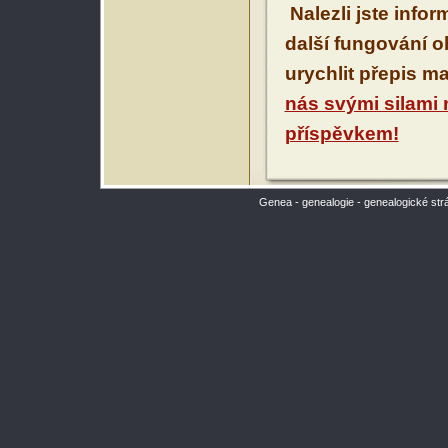
Nalezli jste info
další fungování 
urychlit přepis m
nás svými silami
příspěvkem!
Genea - genealogie - genealogické str