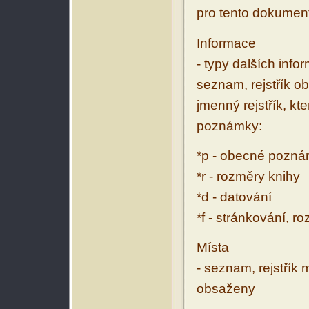
pro tento dokumen
Informace
- typy dalších inf
seznam, rejstřík ob
jmenný rejstřík, kt
poznámky:
*p - obecné pozn
*r - rozměry knihy
*d - datování
*f - stránkování, r
Místa
- seznam, rejstřík 
obsaženy