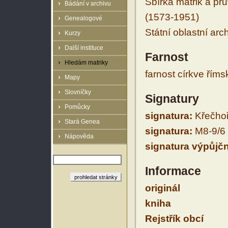
Sbírka matrik a prů
Bádání v archivu
(1573-1951)
Genealogové
Státní oblastní arc
Kurzy
Další instituce
Farnost
Hledám matriky
farnost církve řím
Mapy
Slovníčky
Signatury
Pomůcky
signatura:
Křečhoř 
Stará Genea
signatura:
M8-9/6
Nápověda
signatura výpůjčn
Informace
originál
kniha
Rejstřík obcí