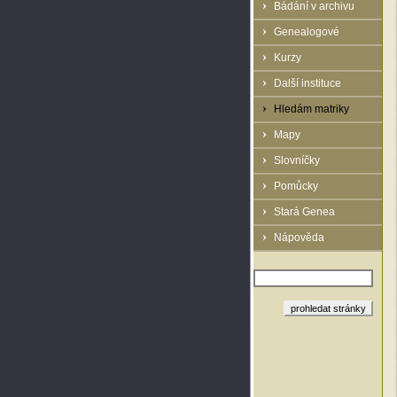
Bádání v archivu
Genealogové
Kurzy
Další instituce
Hledám matriky
Mapy
Slovníčky
Pomůcky
Stará Genea
Nápověda