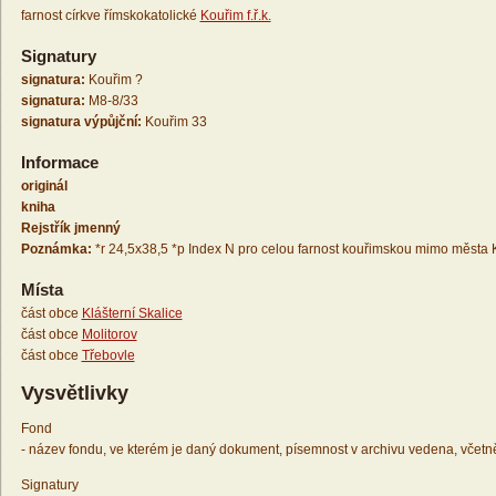
farnost církve římskokatolické
Kouřim f.ř.k.
Signatury
signatura:
Kouřim ?
signatura:
M8-8/33
signatura výpůjční:
Kouřim 33
Informace
originál
kniha
Rejstřík jmenný
Poznámka:
*r 24,5x38,5 *p Index N pro celou farnost kouřimskou mimo města 
Místa
část obce
Klášterní Skalice
část obce
Molitorov
část obce
Třebovle
Vysvětlivky
Fond
- název fondu, ve kterém je daný dokument, písemnost v archivu vedena, včetn
Signatury