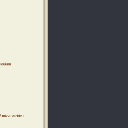
Kouřimi
ě názvu archivu