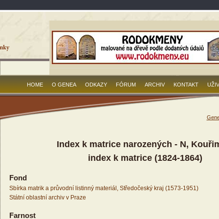
HOME
O GENEA
ODKAZY
FÓRUM
ARCHIV
KONTAKT
UŽI
Gene
Index k matrice narozených - N, Kouři
index k matrice (1824-1864)
Fond
Sbírka matrik a průvodní listinný materiál, Středočeský kraj (1573-1951)
Státní oblastní archiv v Praze
Farnost