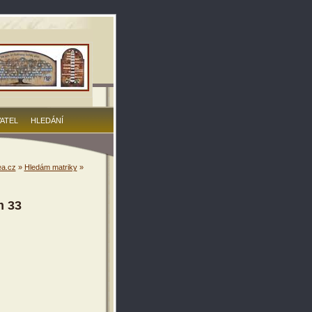
VATEL
HLEDÁNÍ
a.cz
»
Hledám matriky
»
m 33