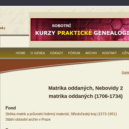
HOME
O GENEA
ODKAZY
FÓRUM
ARCHIV
KONTAKT
UŽI
Gene
Matrika oddaných, Nebovidy 2
matrika oddaných (1706-1734)
Fond
Sbírka matrik a průvodní listinný materiál, Středočeský kraj (1573-1951)
Státní oblastní archiv v Praze