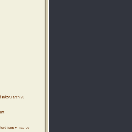
ě názvu archivu
ent
teré jsou v matrice