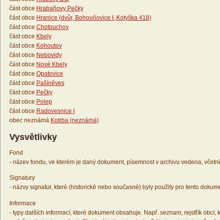
část obce
Hrabaňovy Pečky
část obce
Hranice (dvůr, Bohouňovice I.,Kotyška 418)
část obce
Chotouchov
část obce
Kbely
část obce
Kohoutov
část obce
Nebovidy
část obce
Nové Kbely
část obce
Opatovice
část obce
Pašíněves
část obce
Pečky
část obce
Polep
část obce
Radovesnice I
obec neznámá
Kotrba (neznámá)
Vysvětlivky
Fond
- název fondu, ve kterém je daný dokument, písemnost v archivu vedena, včetn
Signatury
- názvy signatur, které (historické nebo současné) byly použity pro tento dokum
Informace
- typy dalších informací, které dokument obsahuje. Např. seznam, rejstřík obcí, k