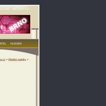
VATEL
HLEDÁNÍ
a.cz
»
Hledám matriky
»