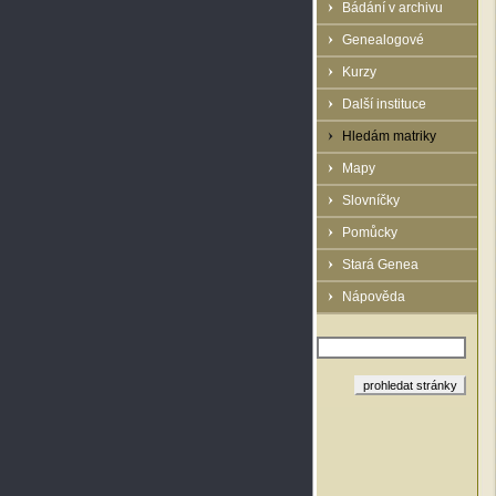
Bádání v archivu
Genealogové
Kurzy
Další instituce
Hledám matriky
Mapy
Slovníčky
Pomůcky
Stará Genea
Nápověda