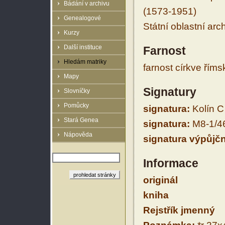
Bádání v archivu
(1573-1951)
Genealogové
Státní oblastní arc
Kurzy
Další instituce
Farnost
Hledám matriky
farnost církve řím
Mapy
Signatury
Slovníčky
Pomůcky
signatura:
Kolín C
Stará Genea
signatura:
M8-1/4
Nápověda
signatura výpůjčn
Informace
originál
kniha
Rejstřík jmenný