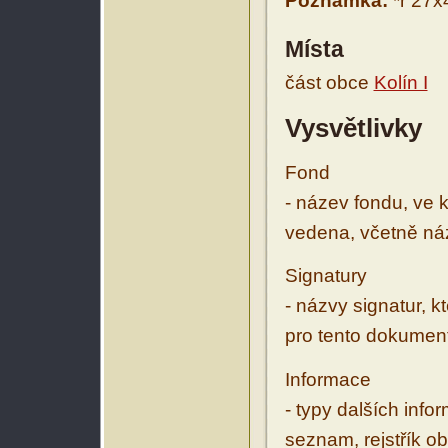
Poznámka:
*r 27x4
Místa
část obce
Kolín I
Vysvětlivky
Fond
- název fondu, ve 
vedena, včetně ná
Signatury
- názvy signatur, k
pro tento dokumen
Informace
- typy dalších inf
seznam, rejstřík ob