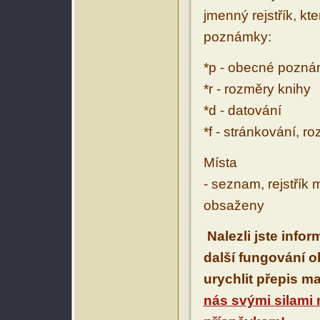
jmenný rejstřík, kt
poznámky:
*p - obecné pozn
*r - rozměry knihy
*d - datování
*f - stránkování, r
Místa
- seznam, rejstřík 
obsaženy
Nalezli jste info
další fungování 
urychlit přepis m
nás svými silami