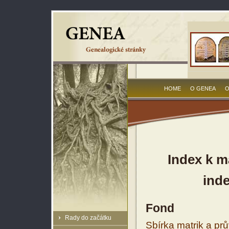
HOME
O GENEA
O
Index k m
inde
Fond
Rady do začátku
Sbírka matrik a prů