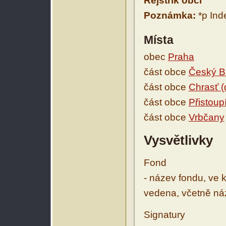
Rejstřík obcí
Poznámka:
*p Ind
Místa
obec
Praha
část obce
Český B
část obce
Chrasť (
část obce
Přistoup
část obce
Vrbčany
Vysvětlivky
Fond
- název fondu, ve 
vedena, včetně ná
Signatury