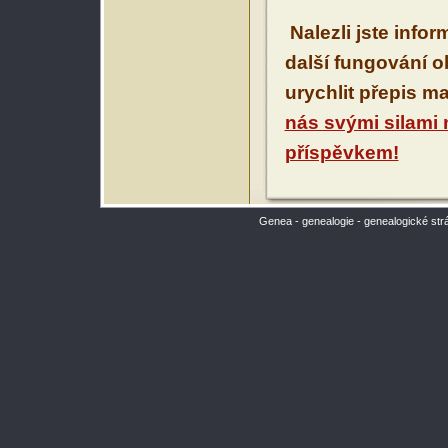
Nalezli jste info
další fungování 
urychlit přepis m
nás svými silami
příspěvkem!
Genea - genealogie - genealogické str