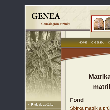
HOME
O GENEA
O
Matrik
matri
Fond
Rady do začátku
Sbírka matrik a prů