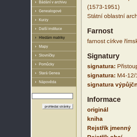
Bádání v archivu
(1573-1951)
Genealogové
Státní oblastní arc
Kurzy
Další instituce
Farnost
Hledám matriky
farnost církve řím
Mapy
Signatury
Slovníčky
Pomůcky
signatura:
Přistoup
Stará Genea
signatura:
M4-12/
Nápověda
signatura výpůjčn
Informace
originál
kniha
Rejstřík jmenný