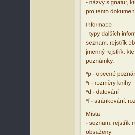
- názvy signatur, k
pro tento dokumen
Informace
- typy dalších inf
seznam, rejstřík ob
jmenný rejstřík, kt
poznámky:
*p - obecné pozn
*r - rozměry knihy
*d - datování
*f - stránkování, r
Místa
- seznam, rejstřík 
obsaženy