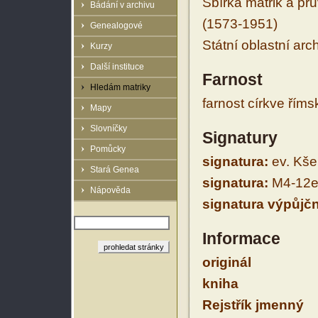
Sbírka matrik a prů
Bádání v archivu
(1573-1951)
Genealogové
Státní oblastní arc
Kurzy
Další instituce
Farnost
Hledám matriky
farnost církve řím
Mapy
Slovníčky
Signatury
Pomůcky
signatura:
ev. Kšel
Stará Genea
signatura:
M4-12e
Nápověda
signatura výpůjčn
Informace
originál
kniha
Rejstřík jmenný