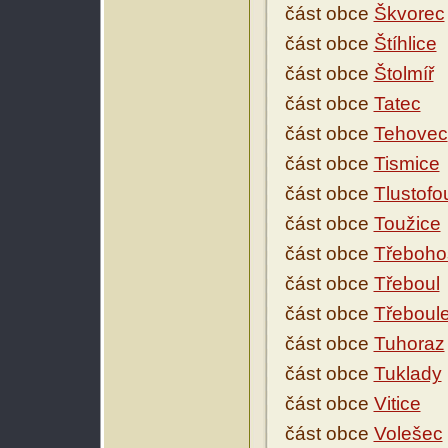
část obce
Škvorec
část obce
Štíhlice
část obce
Štolmíř
část obce
Tatec
část obce
Tehovec
část obce
Tismice
část obce
Tlustofo
část obce
Toužice
část obce
Třeboho
část obce
Třeboul
část obce
Třeboul
část obce
Tuhoraz
část obce
Tuklady
část obce
Vitice
část obce
Volešec