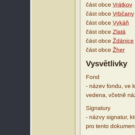
část obce
Vrátkov
část obce
Vrbčany
část obce
Vykáň
část obce
Zlatá
část obce
Ždánice
část obce
Žher
Vysvětlivky
Fond
- název fondu, ve 
vedena, včetně ná
Signatury
- názvy signatur, k
pro tento dokumen