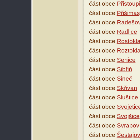
část obce
Přistoup
část obce
Přišima
část obce
Radešov
část obce
Radlice
část obce
Rostokl
část obce
Roztokla
část obce
Senice
část obce
Sibřiň
část obce
Sineč
část obce
Skřivan
část obce
Sluštice
část obce
Svojetic
část obce
Svojšice
část obce
Svrabov
část obce
Šestajov