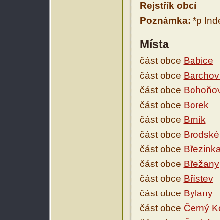
Rejstřík obcí
Poznámka:
*p Ind
Místa
část obce
Babice
část obce
Barchov
část obce
Bohoňov
část obce
Borek
část obce
Brník
část obce
Brodské
část obce
Březinka
část obce
Břežany
část obce
Břístev
část obce
Bylany
část obce
Černý K