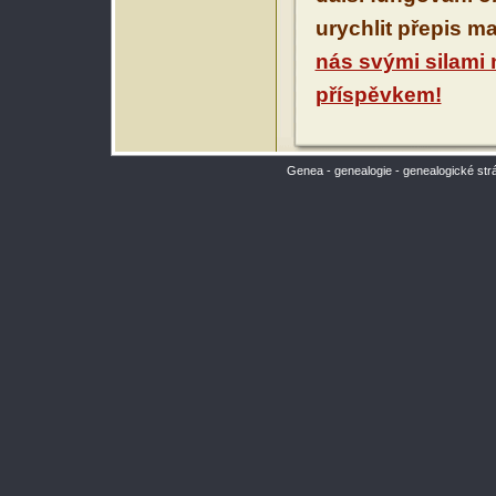
urychlit přepis m
nás svými silami
příspěvkem!
Genea - genealogie - genealogické str