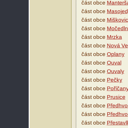
část obce
Manterš
část obce
Masojed
část obce
Miškovi
část obce
Močedln
část obce
Mrzka
část obce
Nová Ve
část obce
Oplany
část obce
Ouval
část obce
Ouvaly
část obce
Pečky
část obce
Poříčan
část obce
Prusice
část obce
Předhvo
část obce
Předhvo
část obce
Přestavl