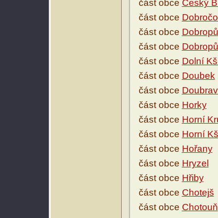
část obce
Český B
část obce
Dobročo
část obce
Dobropů
část obce
Dobropů
část obce
Dolní Kš
část obce
Doubek
část obce
Doubrav
část obce
Horky
část obce
Horní Kr
část obce
Horní Kš
část obce
Hořany
část obce
Hryzel
část obce
Hřiby
část obce
Chotejš
část obce
Chotouň