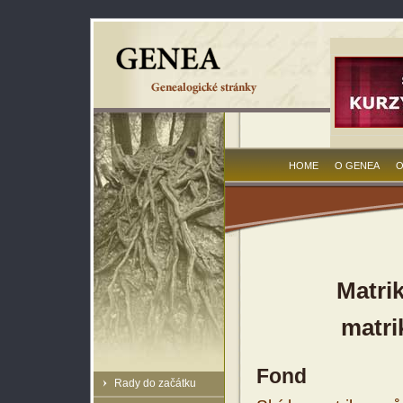
HOME
O GENEA
O
Matrik
matri
Fond
Rady do začátku