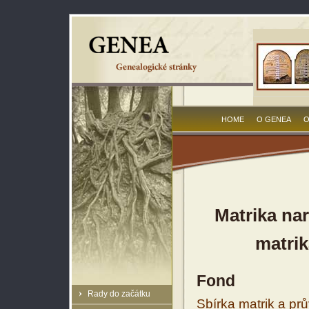
HOME
O GENEA
O
Matrika na
matrik
Fond
Rady do začátku
Sbírka matrik a prů