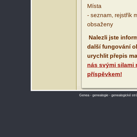
Místa
- seznam, rejstřík 
obsaženy
Nalezli jste info
další fungování 
urychlit přepis m
nás svými silami
příspěvkem!
Genea - genealogie - genealogické str