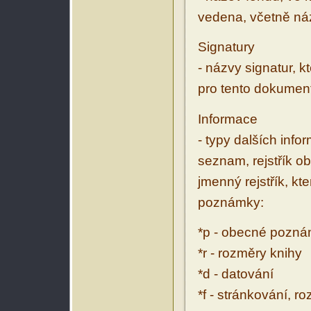
vedena, včetně ná
Signatury
- názvy signatur, k
pro tento dokumen
Informace
- typy dalších inf
seznam, rejstřík ob
jmenný rejstřík, kt
poznámky:
*p - obecné pozn
*r - rozměry knihy
*d - datování
*f - stránkování, r