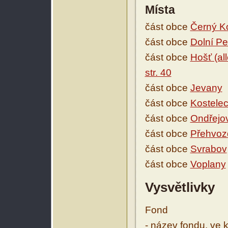
Místa
část obce
Černý K
část obce
Dolní Pe
část obce
Hošť (al
str. 40
část obce
Jevany
část obce
Kostele
část obce
Ondřejo
část obce
Přehvoz
část obce
Svrabov
část obce
Voplany
Vysvětlivky
Fond
- název fondu, ve 