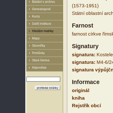
Bádání v archivu
(1573-1951)
Genealogové
Státní oblastní arc
Kurzy
Další instituce
Farnost
Hledám matriky
farnost církve řím
Mapy
Signatury
Slovníčky
Pomůcky
signatura:
Kostelec
Stará Genea
signatura:
M4-6/2
Nápověda
signatura výpůjčn
Informace
originál
kniha
Rejstřík obcí