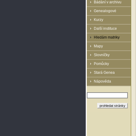
Bádání v archivu
Genealogové
Kurzy
Další instituce
Hledám matriky
Mapy
Slovníčky
Pomůcky
Stará Genea
Nápověda