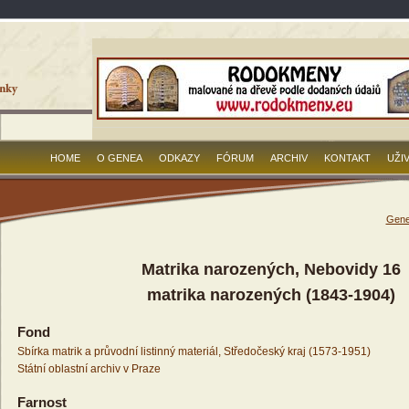
HOME
O GENEA
ODKAZY
FÓRUM
ARCHIV
KONTAKT
UŽI
Gene
Matrika narozených, Nebovidy 16
matrika narozených (1843-1904)
Fond
Sbírka matrik a průvodní listinný materiál, Středočeský kraj (1573-1951)
Státní oblastní archiv v Praze
Farnost