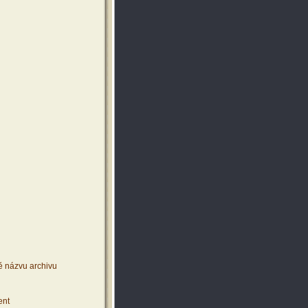
ě názvu archivu
ent