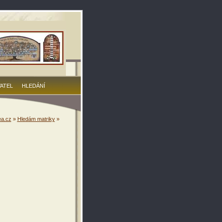
VATEL
HLEDÁNÍ
a.cz
»
Hledám matriky
»