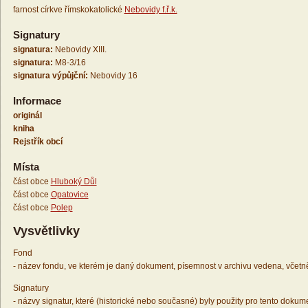
farnost církve římskokatolické
Nebovidy f.ř.k.
Signatury
signatura:
Nebovidy XIII.
signatura:
M8-3/16
signatura výpůjční:
Nebovidy 16
Informace
originál
kniha
Rejstřík obcí
Místa
část obce
Hluboký Důl
část obce
Opatovice
část obce
Polep
Vysvětlivky
Fond
- název fondu, ve kterém je daný dokument, písemnost v archivu vedena, včetn
Signatury
- názvy signatur, které (historické nebo současné) byly použity pro tento dokum