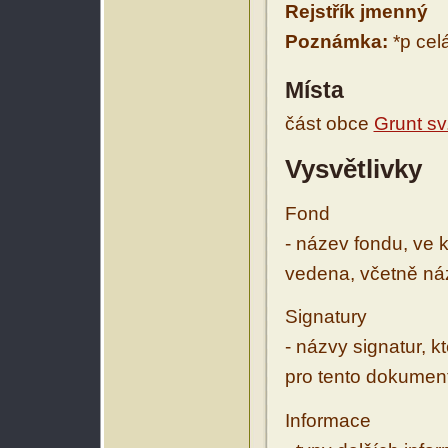
Rejstřík jmenný
Poznámka:
*p celá
Místa
část obce
Grunt sv
Vysvětlivky
Fond
- název fondu, ve 
vedena, včetně ná
Signatury
- názvy signatur, k
pro tento dokumen
Informace