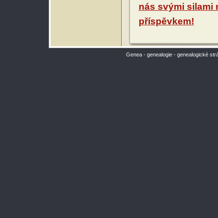
nás svými silami
příspěvkem!
Genea - genealogie - genealogické str