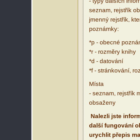
- typy dalších inf
seznam, rejstřík ob
jmenný rejstřík, kt
poznámky:
*p - obecné pozn
*r - rozměry knihy
*d - datování
*f - stránkování, r
Místa
- seznam, rejstřík 
obsaženy
Nalezli jste info
další fungování 
urychlit přepis m