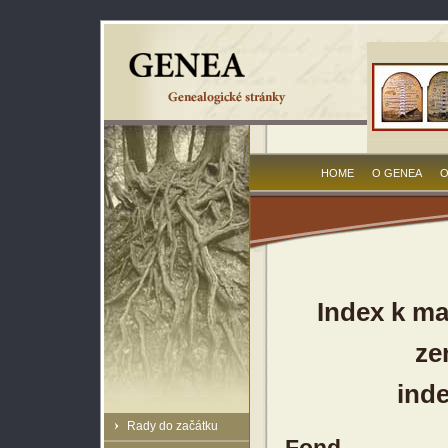
HOME
O GENEA
O
Index k ma
ze
inde
Rady do začátku