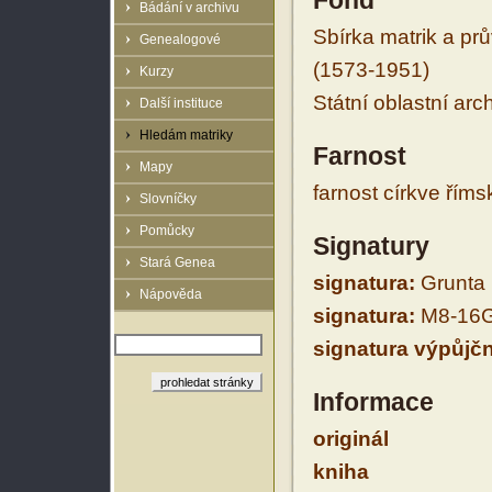
Fond
Bádání v archivu
Sbírka matrik a prů
Genealogové
(1573-1951)
Kurzy
Státní oblastní arc
Další instituce
Hledám matriky
Farnost
Mapy
farnost církve řím
Slovníčky
Pomůcky
Signatury
Stará Genea
signatura:
Grunta I
Nápověda
signatura:
M8-16G
signatura výpůjčn
Informace
originál
kniha