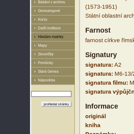
Bádání v archivu
(1573-1951)
Genealogové
Státní oblastní arc
Kurzy
Další instituce
Farnost
Hledám matriky
farnost církve řím
Mapy
Signatury
Slovníčky
Pomůcky
signatura:
A2
Stará Genea
signatura:
M6-13/
Nápověda
signatura filmu:
M
signatura výpůjčn
Informace
originál
kniha