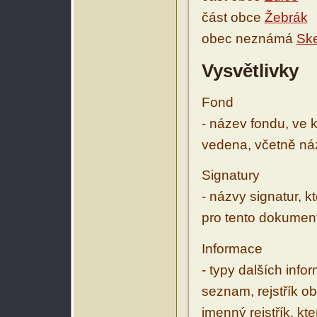
část obce
Žebrák
obec neznámá
Ske
Vysvětlivky
Fond
- název fondu, ve 
vedena, včetně ná
Signatury
- názvy signatur, k
pro tento dokumen
Informace
- typy dalších inf
seznam, rejstřík ob
jmenný rejstřík, kt