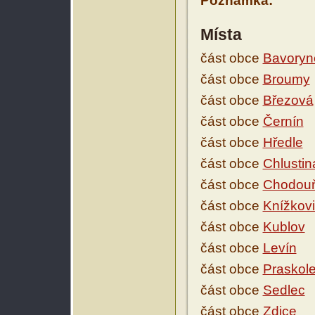
Poznámka:
Místa
část obce
Bavoryn
část obce
Broumy
část obce
Březová
část obce
Černín
část obce
Hředle
část obce
Chlustin
část obce
Chodou
část obce
Knížkov
část obce
Kublov
část obce
Levín
část obce
Praskol
část obce
Sedlec
část obce
Zdice