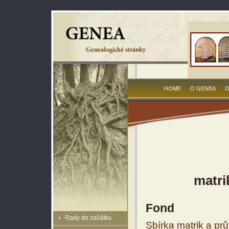
HOME
O GENEA
O
matri
Fond
Rady do začátku
Sbírka matrik a prů