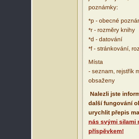
poznámky:
*p - obecné pozn
*r - rozměry knihy
*d - datování
*f - stránkování, r
Místa
- seznam, rejstřík 
obsaženy
Nalezli jste info
další fungování 
urychlit přepis m
nás svými silami
příspěvkem!