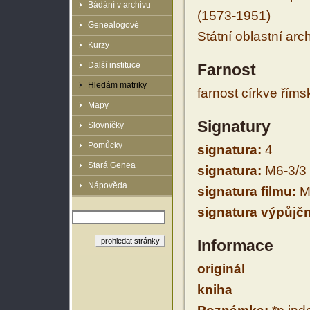
Bádání v archivu
(1573-1951)
Genealogové
Státní oblastní arc
Kurzy
Další instituce
Farnost
Hledám matriky
farnost církve řím
Mapy
Signatury
Slovníčky
Pomůcky
signatura:
4
Stará Genea
signatura:
M6-3/3
Nápověda
signatura filmu:
M
signatura výpůjčn
Informace
originál
kniha