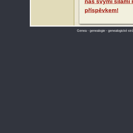
nás svými silami
příspěvkem!
Genea - genealogie - genealogické str