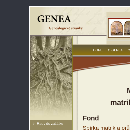
HOME
O GENEA
O
matri
Fond
Rady do začátku
Sbírka matrik a prů