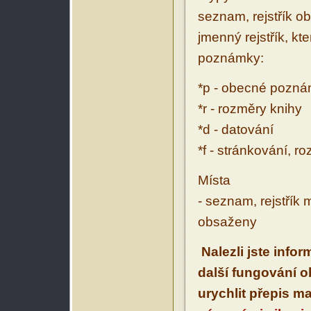
seznam, rejstřík ob
jmenný rejstřík, kt
poznámky:
*p - obecné pozn
*r - rozměry knihy
*d - datování
*f - stránkování, r
Místa
- seznam, rejstřík 
obsaženy
Nalezli jste info
další fungování 
urychlit přepis m