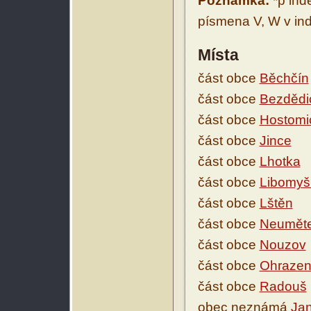
Poznámka:
*p ind
písmena V, W v ind
Místa
část obce
Běchčín
část obce
Bezdědi
část obce
Hostomi
část obce
Jince
část obce
Lhotka
část obce
Libomyš
část obce
Lštěn
část obce
Neuměte
část obce
Nouzov
část obce
Ohrazen
část obce
Radouš
obec neznámá
Jan