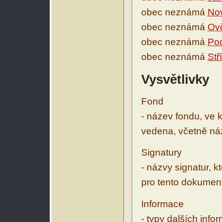
obec neznámá
Nov
obec neznámá
Ov
obec neznámá
Po
obec neznámá
Stř
Vysvětlivky
Fond
- název fondu, ve 
vedena, včetně ná
Signatury
- názvy signatur, k
pro tento dokumen
Informace
- typy dalších inf