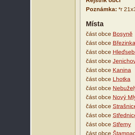
Rejstřík obcí
Poznámka:
*r 21x3
Místa
část obce
Bosyně
část obce
Březink
část obce
Hleďsebe
část obce
Jenicho
část obce
Kanina
část obce
Lhotka
část obce
Nebužel
část obce
Nový Ml
část obce
Strašnic
část obce
Střednic
část obce
Střemy
část obce
Štampach