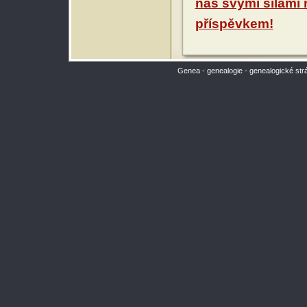
nás svými silami
příspěvkem!
Genea - genealogie - genealogické str