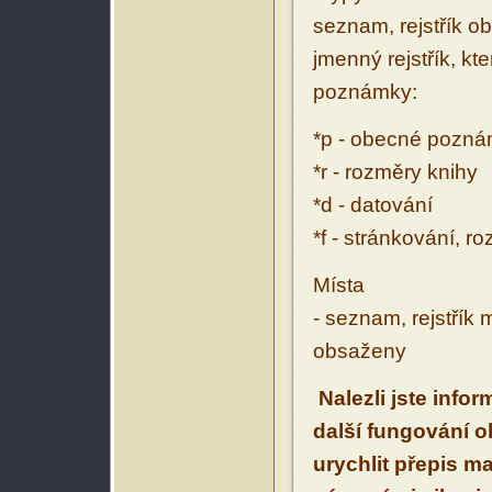
seznam, rejstřík ob
jmenný rejstřík, kt
poznámky:
*p - obecné pozn
*r - rozměry knihy
*d - datování
*f - stránkování, r
Místa
- seznam, rejstřík 
obsaženy
Nalezli jste info
další fungování 
urychlit přepis m