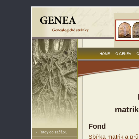
HOME
O GENEA
O
matrik
Fond
Rady do začátku
Sbírka matrik a prů