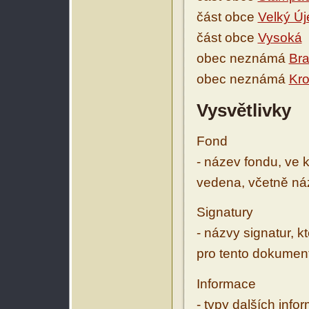
část obce
Velký Új
část obce
Vysoká
obec neznámá
Bra
obec neznámá
Kro
Vysvětlivky
Fond
- název fondu, ve 
vedena, včetně ná
Signatury
- názvy signatur, k
pro tento dokumen
Informace
- typy dalších inf