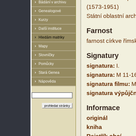
Bádání v archivu
(1573-1951)
Genealogové
Státní oblastní arc
Kurzy
Další instituce
Farnost
Hledám matriky
farnost církve řím
Mapy
Signatury
Slovníčky
Pomůcky
signatura:
I.
Stará Genea
signatura:
M 11-1
Nápověda
signatura filmu:
M 
signatura výpůjčn
Informace
originál
kniha