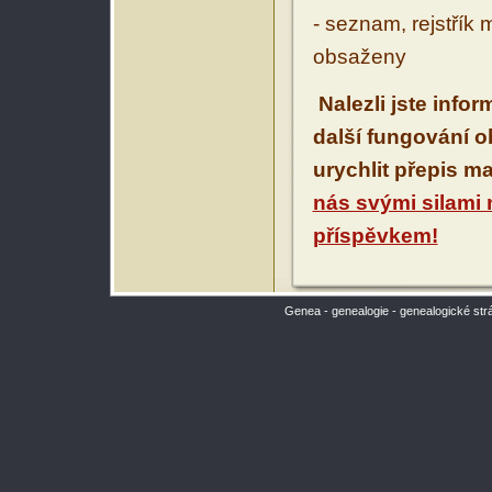
- seznam, rejstřík 
obsaženy
Nalezli jste info
další fungování 
urychlit přepis m
nás svými silami
příspěvkem!
Genea - genealogie - genealogické str