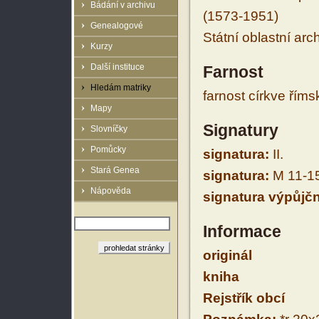
Bádání v archivu
(1573-1951)
Genealogové
Státní oblastní arc
Kurzy
Další instituce
Farnost
Hledám matriky
farnost církve řím
Mapy
Signatury
Slovníčky
Pomůcky
signatura:
II.
Stará Genea
signatura:
M 11-1
Nápověda
signatura výpůjčn
Informace
originál
kniha
Rejstřík obcí