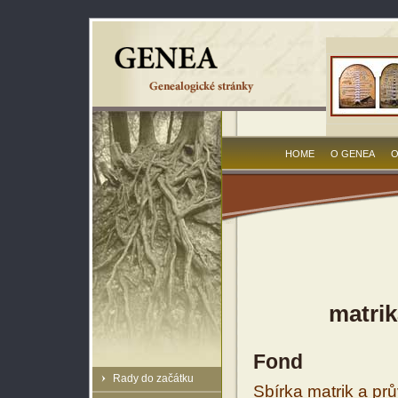
HOME
O GENEA
O
matrik
Fond
Rady do začátku
Sbírka matrik a prů