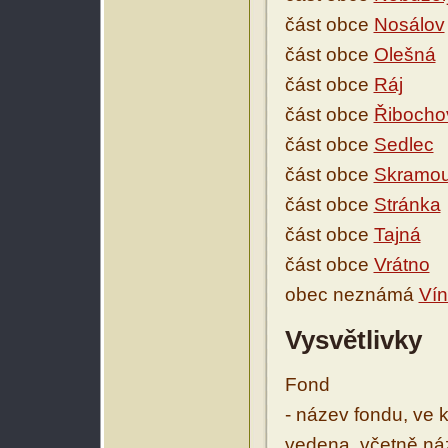
část obce
Nosálov
část obce
Olešná
část obce
Ráj
část obce
Řibocho
část obce
Sedlec
část obce
Skramo
část obce
Stránka
část obce
Tajná
část obce
Vrátno
obec neznámá
Vín
Vysvětlivky
Fond
- název fondu, ve 
vedena, včetně ná