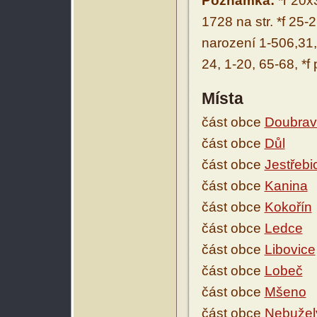
Poznámka:
*r 20x
1728 na str. *f 25-26
narození 1-506,31, 
24, 1-20, 65-68, *f
Místa
část obce
Doubrav
část obce
Důl
část obce
Jestřebi
část obce
Kanina
část obce
Kokořín
část obce
Ledce
část obce
Libovice
část obce
Lobeč
část obce
Mšeno
část obce
Nebužel