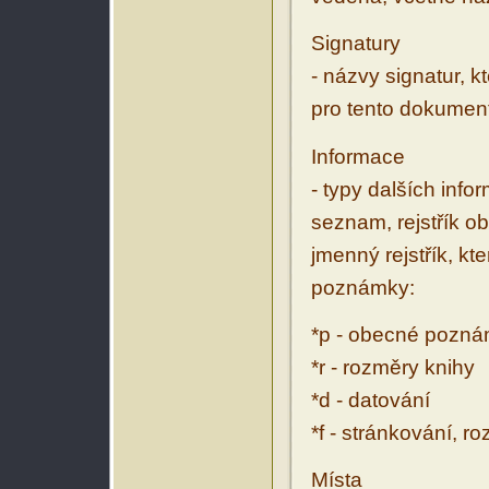
Signatury
- názvy signatur, k
pro tento dokumen
Informace
- typy dalších inf
seznam, rejstřík ob
jmenný rejstřík, kt
poznámky:
*p - obecné pozn
*r - rozměry knihy
*d - datování
*f - stránkování, r
Místa