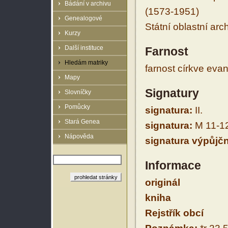
Bádání v archivu
(1573-1951)
Genealogové
Státní oblastní arc
Kurzy
Další instituce
Farnost
Hledám matriky
farnost církve eva
Mapy
Signatury
Slovníčky
Pomůcky
signatura:
II.
Stará Genea
signatura:
M 11-1
Nápověda
signatura výpůjčn
Informace
originál
kniha
Rejstřík obcí