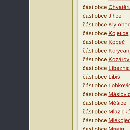
část obce
Chvatěr
část obce
Jiřice
část obce
Kly-obe
část obce
Kojetice
část obce
Kopeč
část obce
Korycan
část obce
Kozárov
část obce
Líbezni
část obce
Libiš
část obce
Lobkovi
část obce
Máslovi
část obce
Měšice
část obce
Mlazické
část obce
Mlékoje
část obce
Mratín