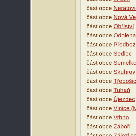
část obce
Neratovi
část obce
Nová Ve
část obce
Obříství
část obce
Odolena
část obce
Předboz
část obce
Sedlec
část obce
Semelko
část obce
Skuhrov
část obce
Třebošic
část obce
Tuhaň
část obce
Újezdec
část obce
Vinice (
část obce
Vrbno
část obce
Záboří
část obce
Zálezlic