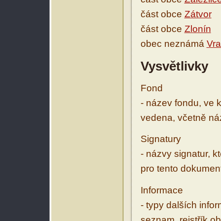
část obce
Zátvor
část obce
Zlonín
obec neznámá
Vra
Vysvětlivky
Fond
- název fondu, ve 
vedena, včetně ná
Signatury
- názvy signatur, k
pro tento dokumen
Informace
- typy dalších inf
seznam, rejstřík ob