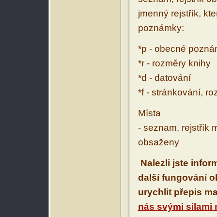
jmenný rejstřík, kt
poznámky:
*p - obecné pozn
*r - rozměry knihy
*d - datování
*f - stránkování, r
Místa
- seznam, rejstřík 
obsaženy
Nalezli jste info
další fungování 
urychlit přepis m
nás svými silami