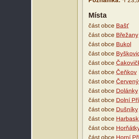
Poznámka:
*r 23,
Místa
část obce
Bašť
část obce
Břežany
část obce
Bukol
část obce
Byškovi
část obce
Čakovič
část obce
Čeňkov
část obce
Červený
část obce
Dolánky
část obce
Dolní Př
část obce
Dušníky
část obce
Harbask
část obce
Horňátk
část obce
Horní Př