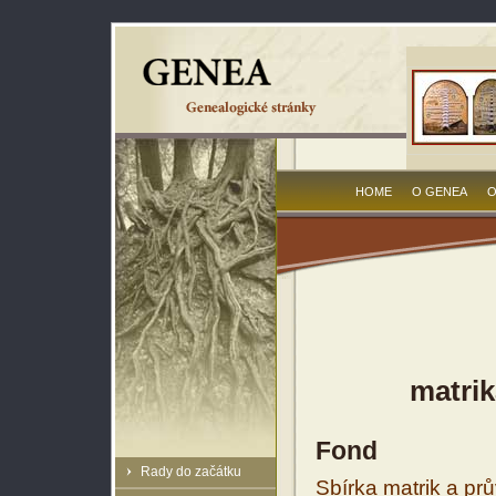
HOME
O GENEA
O
matrik
Fond
Rady do začátku
Sbírka matrik a prů