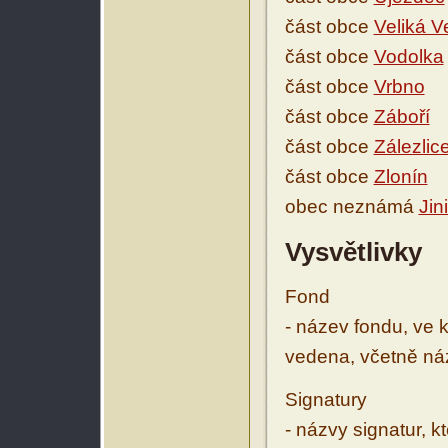
část obce
Veliká V
část obce
Vodolka
část obce
Vrbno
část obce
Záboří
část obce
Zálezlic
část obce
Zlonín
obec neznámá
Jin
Vysvětlivky
Fond
- název fondu, ve 
vedena, včetně ná
Signatury
- názvy signatur, k