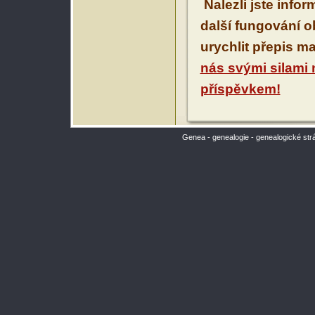
Nalezli jste info
další fungování 
urychlit přepis m
nás svými silami
příspěvkem!
Genea - genealogie - genealogické str