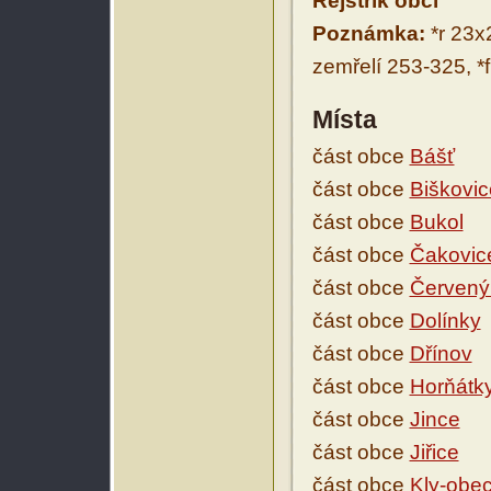
Rejstřík obcí
Poznámka:
*r 23x2
zemřelí 253-325, *
Místa
část obce
Bášť
část obce
Biškovic
část obce
Bukol
část obce
Čakovic
část obce
Červený
část obce
Dolínky
část obce
Dřínov
část obce
Horňátk
část obce
Jince
část obce
Jiřice
část obce
Kly-obe