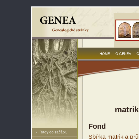
HOME
O GENEA
O
matrik
Fond
Rady do začátku
Sbírka matrik a prů