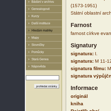
Bádání v archivu
(1573-1951)
Genealogové
Státní oblastní arc
Kurzy
Další instituce
Farnost
Hledám matriky
farnost církve eva
Mapy
Signatury
Slovníčky
Pomůcky
signatura:
I.
Stará Genea
signatura:
M 11-1
Nápověda
signatura filmu:
M 
signatura výpůjčn
Informace
originál
kniha