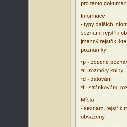
pro tento dokumen
Informace
- typy dalších inf
seznam, rejstřík ob
jmenný rejstřík, kt
poznámky:
*p - obecné pozn
*r - rozměry knihy
*d - datování
*f - stránkování, r
Místa
- seznam, rejstřík 
obsaženy