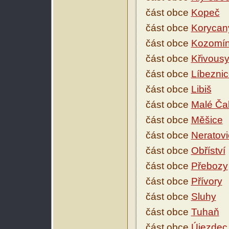
část obce
Kopeč
část obce
Korycan
část obce
Kozomí
část obce
Křivous
část obce
Líbezni
část obce
Libiš
část obce
Malé Ča
část obce
Měšice
část obce
Neratovi
část obce
Obříství
část obce
Přebozy
část obce
Přívory
část obce
Sluhy
část obce
Tuhaň
část obce
Újezdec