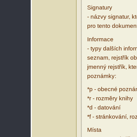
Signatury
- názvy signatur, k
pro tento dokumen
Informace
- typy dalších inf
seznam, rejstřík ob
jmenný rejstřík, kt
poznámky:
*p - obecné pozn
*r - rozměry knihy
*d - datování
*f - stránkování, r
Místa