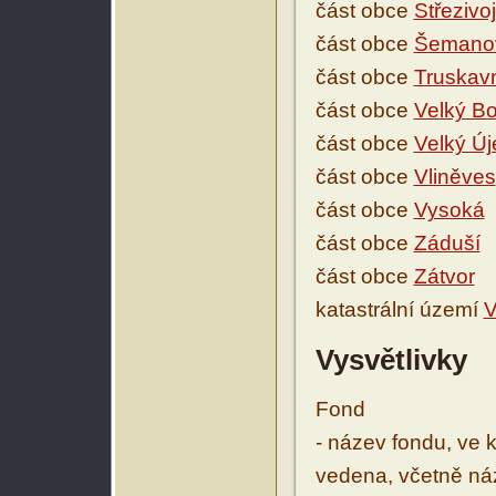
část obce
Střezivoj
část obce
Šemano
část obce
Truskav
část obce
Velký B
část obce
Velký Új
část obce
Vliněves
část obce
Vysoká
část obce
Záduší
část obce
Zátvor
katastrální území
V
Vysvětlivky
Fond
- název fondu, ve 
vedena, včetně ná