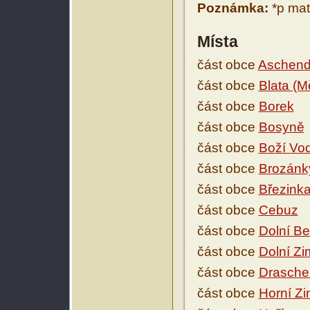
Poznámka:
*p mat
Místa
část obce
Aschend
část obce
Blata (M
část obce
Borek
část obce
Bosyně
část obce
Boží Vod
část obce
Brozánk
část obce
Březink
část obce
Cebuz
část obce
Dolní Be
část obce
Dolní Zi
část obce
Drasche
část obce
Horní Zi