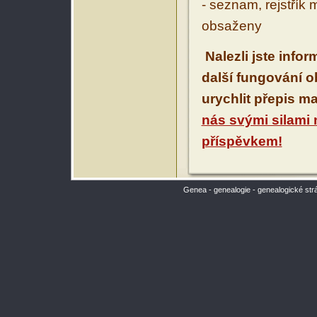
- seznam, rejstřík 
obsaženy
Nalezli jste info
další fungování 
urychlit přepis m
nás svými silami
příspěvkem!
Genea - genealogie - genealogické str