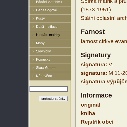
Sbírka matrik a prů
Bádání v archivu
(1573-1951)
Genealogové
Státní oblastní arc
Kurzy
Další instituce
Farnost
Hledám matriky
farnost církve eva
Mapy
Slovníčky
Signatury
Pomůcky
signatura:
V.
Stará Genea
signatura:
M 11-2
Nápověda
signatura výpůjčn
Informace
originál
kniha
Rejstřík obcí