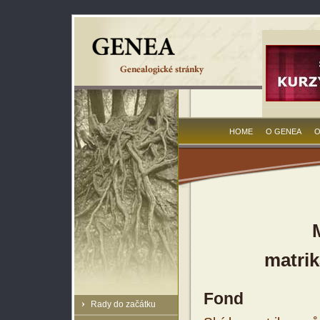
HOME
O GENEA
O
matrik
Fond
Rady do začátku