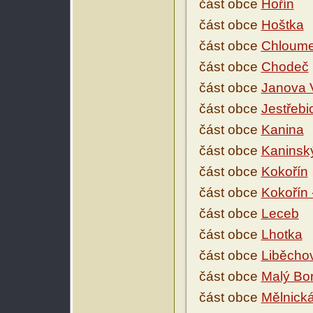
část obce
Hořín
část obce
Hoštka
část obce
Chloume
část obce
Chodeč
část obce
Janova 
část obce
Jestřebi
část obce
Kanina
část obce
Kaninský
část obce
Kokořín
část obce
Kokořín 
část obce
Leceb
část obce
Lhotka
část obce
Liběcho
část obce
Malý Bor
část obce
Mělnická