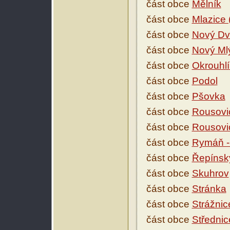
část obce
Mělník
část obce
Mlazice 
část obce
Nový Dv
část obce
Nový Ml
část obce
Okrouhlí
část obce
Podol
část obce
Pšovka
část obce
Rousovic
část obce
Rousovic
část obce
Rymáň -
část obce
Řepínský
část obce
Skuhrov
část obce
Stránka
část obce
Strážnic
část obce
Střednic