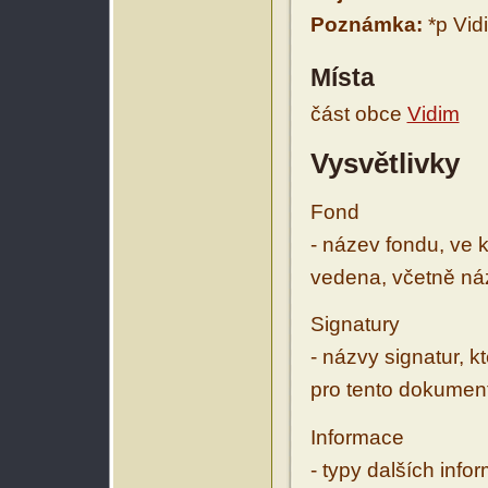
Poznámka:
*p Vid
Místa
část obce
Vidim
Vysvětlivky
Fond
- název fondu, ve 
vedena, včetně ná
Signatury
- názvy signatur, k
pro tento dokumen
Informace
- typy dalších inf