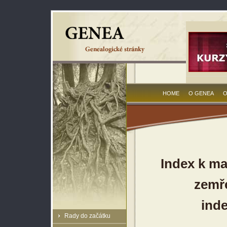
HOME
O GENEA
O
Index k ma
zemře
inde
Rady do začátku