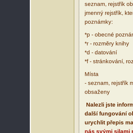
seznam, rejstřík ob
jmenný rejstřík, kt
poznámky:
*p - obecné pozn
*r - rozměry knihy
*d - datování
*f - stránkování, r
Místa
- seznam, rejstřík 
obsaženy
Nalezli jste info
další fungování 
urychlit přepis m
nás svými silami