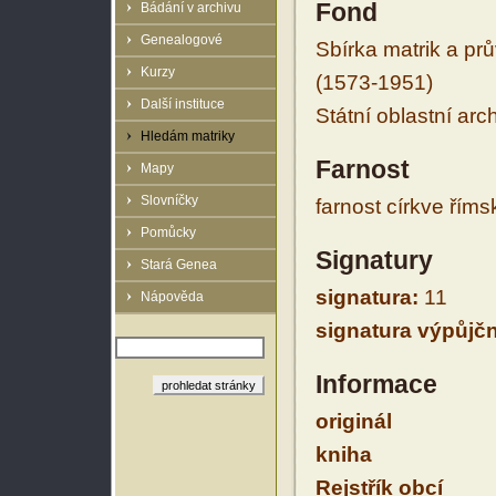
Fond
Bádání v archivu
Genealogové
Sbírka matrik a prů
Kurzy
(1573-1951)
Další instituce
Státní oblastní arc
Hledám matriky
Farnost
Mapy
Slovníčky
farnost církve řím
Pomůcky
Signatury
Stará Genea
signatura:
11
Nápověda
signatura výpůjčn
Informace
originál
kniha
Rejstřík obcí