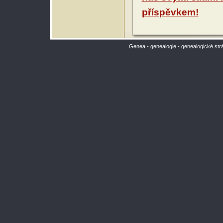
příspěvkem!
Genea - genealogie - genealogické str