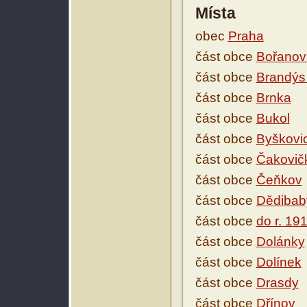
Místa
obec
Praha
část obce
Bořanov
část obce
Brandýs
část obce
Brnka
část obce
Bukol
část obce
Byškovi
část obce
Čakovič
část obce
Čeňkov
část obce
Dědibab
část obce
do r. 19
část obce
Dolánky
část obce
Dolínek
část obce
Drasdy
část obce
Dřínov