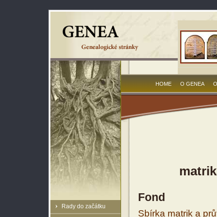
HOME
O GENEA
O
matrik
Fond
Rady do začátku
Sbírka matrik a prů