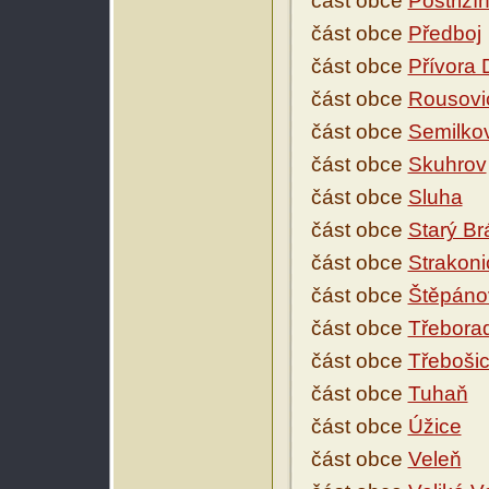
část obce
Postřiží
část obce
Předboj
část obce
Přívora 
část obce
Rousovic
část obce
Semilko
část obce
Skuhrov
část obce
Sluha
část obce
Starý Br
část obce
Strakoni
část obce
Štěpáno
část obce
Třebora
část obce
Třebošic
část obce
Tuhaň
část obce
Úžice
část obce
Veleň