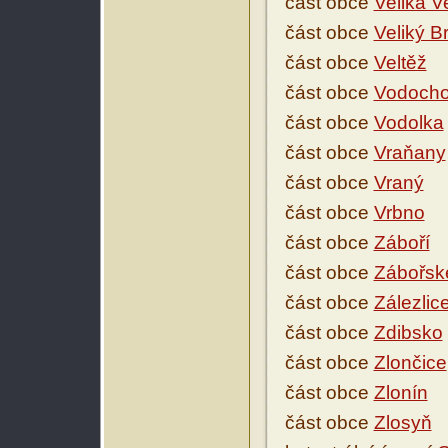
část obce
Veliká V
část obce
Veliký B
část obce
Veltěž
část obce
Vodoch
část obce
Vodolka
část obce
Vraňany
část obce
Vraný
část obce
Vrbno
část obce
Záboří
část obce
Zábořské
část obce
Zálezlic
část obce
Zdibsko
část obce
Zlončice
část obce
Zlonín
část obce
Zlosyň