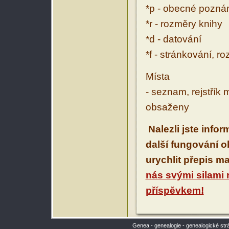
*p - obecné pozn
*r - rozměry knihy
*d - datování
*f - stránkování, r
Místa
- seznam, rejstřík 
obsaženy
Nalezli jste info
další fungování 
urychlit přepis m
nás svými silami
příspěvkem!
Genea - genealogie - genealogické str