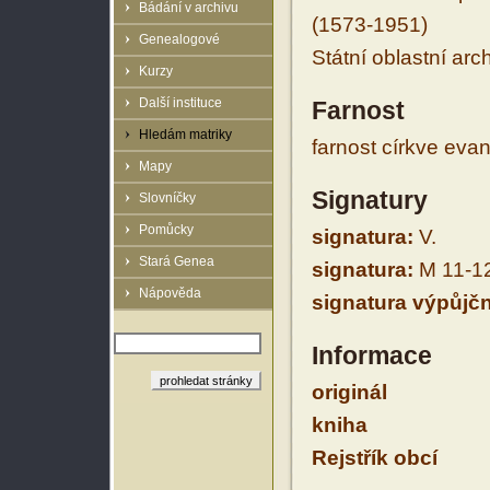
Bádání v archivu
(1573-1951)
Genealogové
Státní oblastní arc
Kurzy
Další instituce
Farnost
Hledám matriky
farnost církve eva
Mapy
Signatury
Slovníčky
Pomůcky
signatura:
V.
Stará Genea
signatura:
M 11-1
Nápověda
signatura výpůjčn
Informace
originál
kniha
Rejstřík obcí