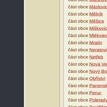
část obce
Máslovi
část obce
Mělník
část obce
Měšice
část obce
Miškovi
část obce
Mlékoje
část obce
Mratín
část obce
Neratovi
část obce
Netřeb
část obce
Nová Ve
část obce
Nový Br
část obce
Obříství
část obce
Panensk
část obce
Peruc
část obce
Polerad