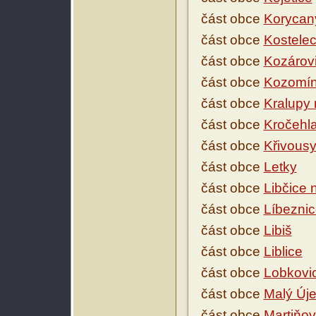
část obce
Korycan
část obce
Kostele
část obce
Kozárov
část obce
Kozomí
část obce
Kralupy 
část obce
Kročehl
část obce
Křivous
část obce
Letky
část obce
Libčice 
část obce
Líbezni
část obce
Libiš
část obce
Liblice
část obce
Lobkovi
část obce
Malý Új
část obce
Martiňo