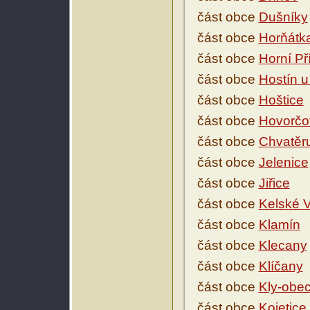
část obce
Dušníky
část obce
Horňátk
část obce
Horní Př
část obce
Hostín u
část obce
Hoštice
část obce
Hovorčo
část obce
Chvatěr
část obce
Jelenice
část obce
Jiřice
část obce
Kelské V
část obce
Klamín
část obce
Klecany
část obce
Klíčany
část obce
Kly-obe
část obce
Kojetice