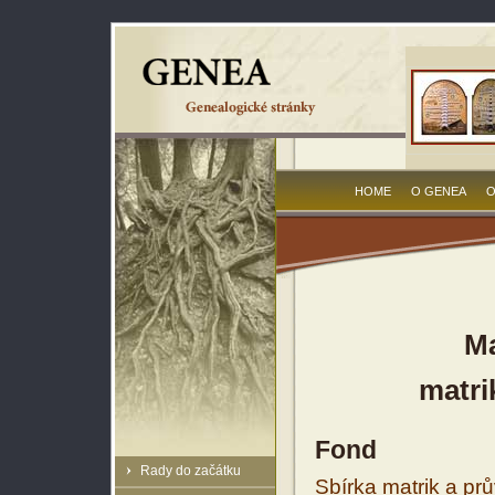
HOME
O GENEA
O
Ma
matri
Fond
Rady do začátku
Sbírka matrik a prů