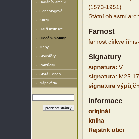
Bádání v archivu
(1573-1951)
Genealogové
Státní oblastní arc
Kurzy
Další instituce
Farnost
Hledám matriky
farnost církve řím
Mapy
Signatury
Slovníčky
Pomůcky
signatura:
V.
Stará Genea
signatura:
M25-17
Nápověda
signatura výpůjčn
Informace
originál
kniha
Rejstřík obcí