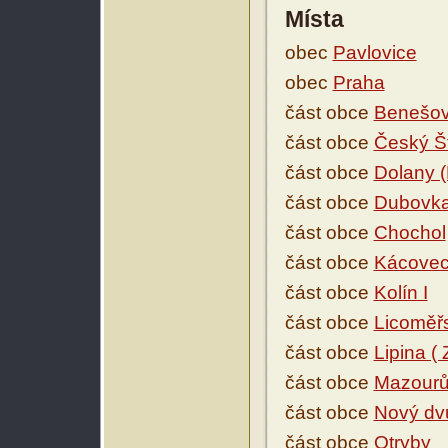
Místa
obec
Pavlovice
obec
Praha
část obce
Benešo
část obce
Český Š
část obce
Dolany (
část obce
Dubovk
část obce
Chochol
část obce
Kácove
část obce
Kolín I
část obce
Licoměřs
část obce
Lipina (
část obce
Mazourů
část obce
Nový dvů
část obce
Otryby