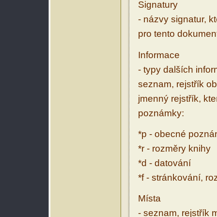
Signatury
- názvy signatur, k
pro tento dokumen
Informace
- typy dalších inf
seznam, rejstřík ob
jmenný rejstřík, kt
poznámky:
*p - obecné pozn
*r - rozměry knihy
*d - datování
*f - stránkování, r
Místa
- seznam, rejstřík 