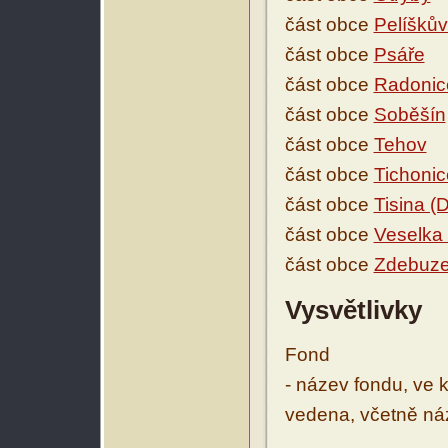
část obce
Pelíškův
část obce
Psáře
část obce
Radonic
část obce
Soběšín
část obce
Tehov
část obce
Tichonic
část obce
Tisina (D
část obce
Veselka 
část obce
Zdebuz
Vysvětlivky
Fond
- název fondu, ve 
vedena, včetně ná