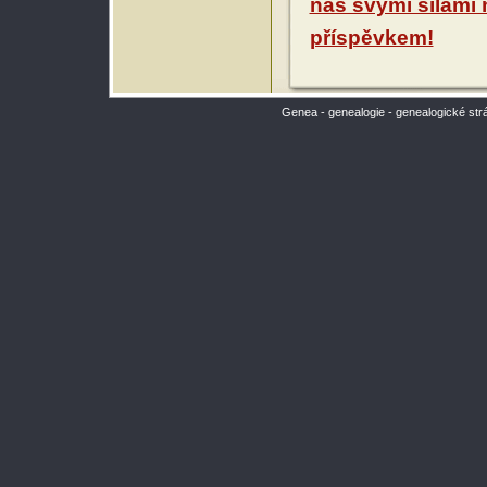
nás svými silami
příspěvkem!
Genea - genealogie - genealogické str