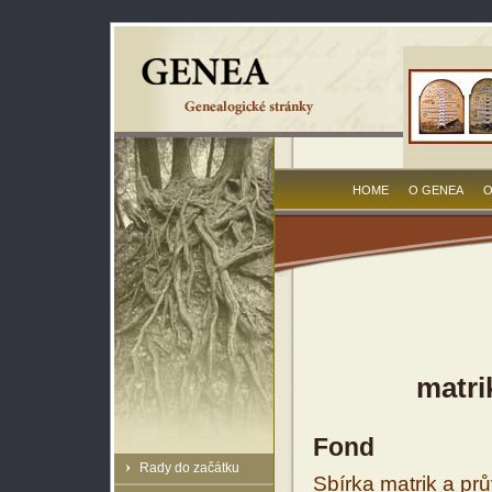
HOME
O GENEA
O
matri
Fond
Rady do začátku
Sbírka matrik a prů