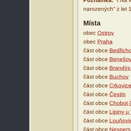
Poznámka:
*t Na f
narozených" z let 
Místa
obec
Ostrov
obec
Praha
část obce
Bedřich
část obce
Benešo
část obce
Brandýs
část obce
Buchov
část obce
Crkovice
část obce
Čestín
část obce
Chobot 
část obce
Lipiny u 
část obce
Louňovi
část obce
Nespers