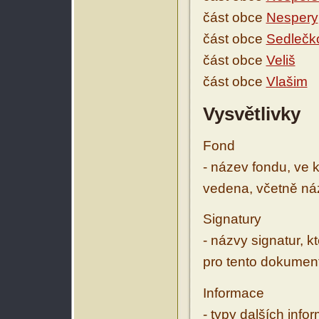
část obce
Nespery
část obce
Sedlečk
část obce
Veliš
část obce
Vlašim
Vysvětlivky
Fond
- název fondu, ve 
vedena, včetně ná
Signatury
- názvy signatur, k
pro tento dokumen
Informace
- typy dalších inf