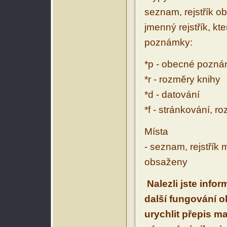
seznam, rejstřík ob
jmenný rejstřík, kt
poznámky:
*p - obecné pozn
*r - rozměry knihy
*d - datování
*f - stránkování, r
Místa
- seznam, rejstřík 
obsaženy
Nalezli jste info
další fungování 
urychlit přepis m