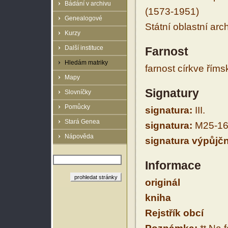
Bádání v archivu
(1573-1951)
Genealogové
Státní oblastní arc
Kurzy
Další instituce
Farnost
Hledám matriky
farnost církve řím
Mapy
Signatury
Slovníčky
Pomůcky
signatura:
III.
Stará Genea
signatura:
M25-16
Nápověda
signatura výpůjčn
Informace
originál
kniha
Rejstřík obcí