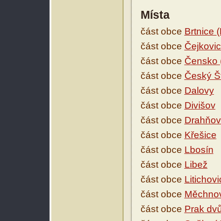
Místa
část obce
Brtnice 
část obce
Čejkovic
část obce
Čensko 
část obce
Český Š
část obce
Dalovy
část obce
Divišov
část obce
Drahňov
část obce
Křešice
část obce
Lbosín
část obce
Libež
část obce
Litichovi
část obce
Měchno
část obce
Prak dvů