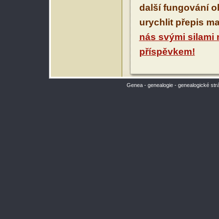
další fungování 
urychlit přepis m
nás svými silami
příspěvkem!
Genea - genealogie - genealogické str