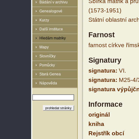
Sbírka matrik a prů
Bádání v archivu
(1573-1951)
Genealogové
Státní oblastní arc
Kurzy
Další instituce
Farnost
Hledám matriky
farnost církve řím
Mapy
Slovníčky
Signatury
Pomůcky
signatura:
VI.
Stará Genea
signatura:
M25-4/
Nápověda
signatura výpůjčn
Informace
originál
kniha
Rejstřík obcí