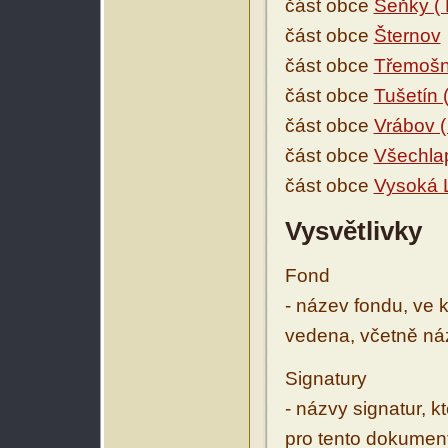
část obce
Seňky ( 
část obce
Šternov
část obce
Třemošn
část obce
Tušetín (
část obce
Vrábov (
část obce
Všechla
část obce
Vysoká L
Vysvětlivky
Fond
- název fondu, ve 
vedena, včetně ná
Signatury
- názvy signatur, k
pro tento dokumen