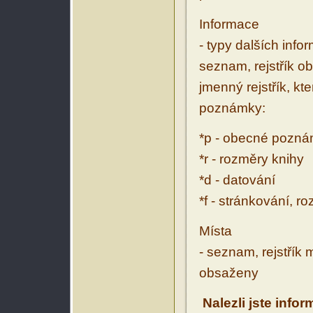
Informace
- typy dalších inf
seznam, rejstřík ob
jmenný rejstřík, kt
poznámky:
*p - obecné pozn
*r - rozměry knihy
*d - datování
*f - stránkování, r
Místa
- seznam, rejstřík 
obsaženy
Nalezli jste info