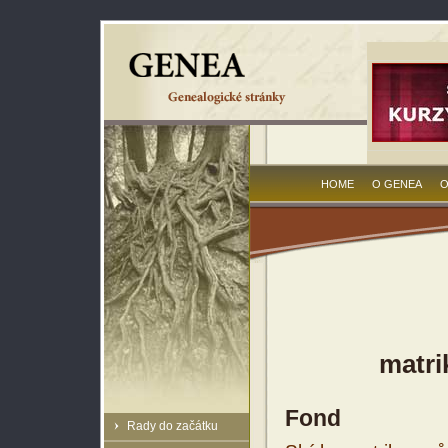
HOME
O GENEA
O
matri
Fond
Rady do začátku