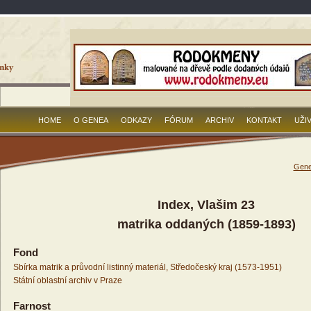
HOME
O GENEA
ODKAZY
FÓRUM
ARCHIV
KONTAKT
UŽI
Gene
Index, Vlašim 23
matrika oddaných (1859-1893)
Fond
Sbírka matrik a průvodní listinný materiál, Středočeský kraj (1573-1951)
Státní oblastní archiv v Praze
Farnost