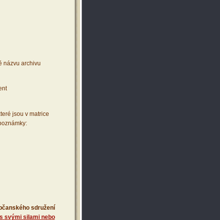
ě názvu archivu
ent
teré jsou v matrice
 poznámky:
 občanského sdružení
s svými silami nebo