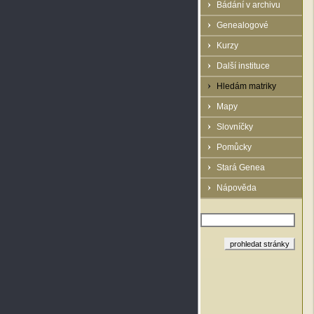
Bádání v archivu
Genealogové
Kurzy
Další instituce
Hledám matriky
Mapy
Slovníčky
Pomůcky
Stará Genea
Nápověda