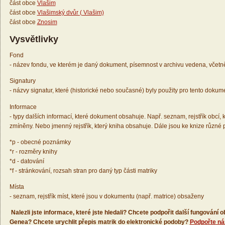
část obce
Vlašim
část obce
Vlašimský dvůr ( Vlašim)
část obce
Znosim
Vysvětlivky
Fond
- název fondu, ve kterém je daný dokument, písemnost v archivu vedena, včetn
Signatury
- názvy signatur, které (historické nebo současné) byly použity pro tento dokum
Informace
- typy dalších informací, které dokument obsahuje. Např. seznam, rejstřík obcí, k
zmíněny. Nebo jmenný rejstřík, který kniha obsahuje. Dále jsou ke knize různé
*p - obecné poznámky
*r - rozměry knihy
*d - datování
*f - stránkování, rozsah stran pro daný typ části matriky
Místa
- seznam, rejstřík míst, které jsou v dokumentu (např. matrice) obsaženy
Nalezli jste informace, které jste hledali? Chcete podpořit další fungování
Genea? Chcete urychlit přepis matrik do elektronické podoby?
Podpořte ná