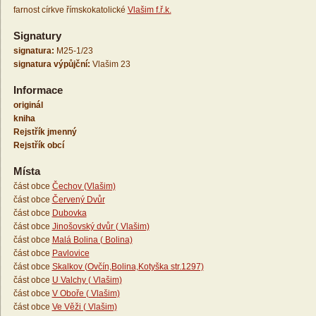
farnost církve římskokatolické
Vlašim f.ř.k.
Signatury
signatura:
M25-1/23
signatura výpůjční:
Vlašim 23
Informace
originál
kniha
Rejstřík jmenný
Rejstřík obcí
Místa
část obce
Čechov (Vlašim)
část obce
Červený Dvůr
část obce
Dubovka
část obce
Jinošovský dvůr ( Vlašim)
část obce
Malá Bolina ( Bolina)
část obce
Pavlovice
část obce
Skalkov (Ovčín,Bolina,Kotyška str.1297)
část obce
U Valchy ( Vlašim)
část obce
V Oboře ( Vlašim)
část obce
Ve Věži ( Vlašim)