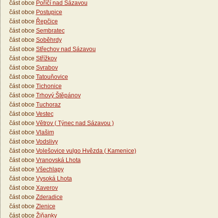
část obce
Poříčí nad Sázavou
část obce
Postupice
část obce
Řepčice
část obce
Sembratec
část obce
Soběhrdy
část obce
Střechov nad Sázavou
část obce
Střížkov
část obce
Svrabov
část obce
Tatouňovice
část obce
Tichonice
část obce
Trhový Štěpánov
část obce
Tuchoraz
část obce
Vestec
část obce
Větrov ( Týnec nad Sázavou )
část obce
Vlašim
část obce
Vodslivy
část obce
Volešovice vulgo Hvězda ( Kamenice)
část obce
Vranovská Lhota
část obce
Všechlapy
část obce
Vysoká Lhota
část obce
Xaverov
část obce
Zderadice
část obce
Zlenice
část obce
Žiňanky