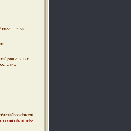
ě názvu archivu
ent
teré jsou v matrice
 poznámky:
 občanského sdružení
s svými silami nebo