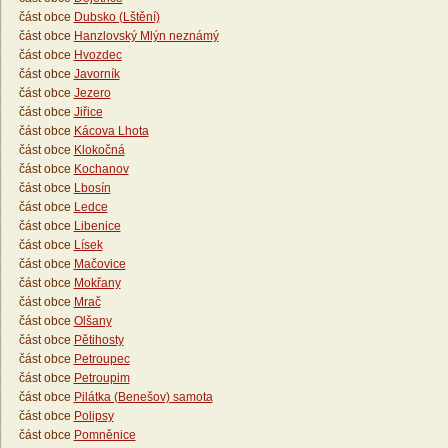
část obce
Dubsko (Lštění)
část obce
Hanzlovský Mlýn neznámý
část obce
Hvozdec
část obce
Javorník
část obce
Jezero
část obce
Jiřice
část obce
Kácova Lhota
část obce
Klokočná
část obce
Kochanov
část obce
Lbosín
část obce
Ledce
část obce
Libenice
část obce
Lísek
část obce
Mačovice
část obce
Mokřany
část obce
Mrač
část obce
Olšany
část obce
Pětihosty
část obce
Petroupec
část obce
Petroupim
část obce
Pilátka (Benešov) samota
část obce
Polipsy
část obce
Pomněnice