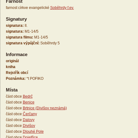
Farnost
farnost církve evangelické
Soběhrdy f.ev.
Signatury
signatura:
II.
signatura:
M1-14/5
signatura filmu:
M1-14/5
signatura výpůjční:
Soběhrdy 5
Informace
originál
kniha
Rejstřík obcí
Poznámka:
*t POFIKO
Místa
část obce
Bedrč
část obce
Benice
část obce
Brtnice (Divišov neznámá)
část obce
Čerčany
část obce
Dalovy
část obce
Divišov
část obce
Dlouhé Pole
část obce
Dojetřice