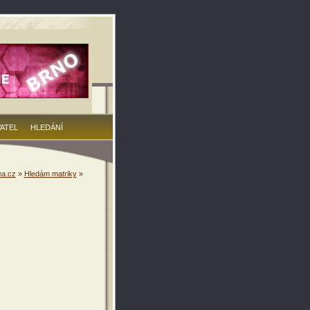
VATEL
HLEDÁNÍ
a.cz
»
Hledám matriky
»