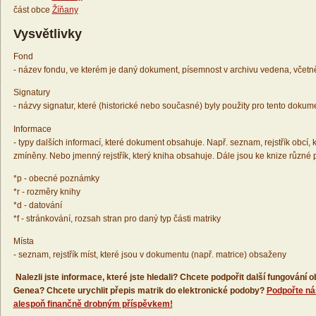
část obce
Žíňany
Vysvětlivky
Fond
- název fondu, ve kterém je daný dokument, písemnost v archivu vedena, včetn
Signatury
- názvy signatur, které (historické nebo současné) byly použity pro tento dokum
Informace
- typy dalších informací, které dokument obsahuje. Např. seznam, rejstřík obcí, k
zmíněny. Nebo jmenný rejstřík, který kniha obsahuje. Dále jsou ke knize různé
*p - obecné poznámky
*r - rozměry knihy
*d - datování
*f - stránkování, rozsah stran pro daný typ části matriky
Místa
- seznam, rejstřík míst, které jsou v dokumentu (např. matrice) obsaženy
Nalezli jste informace, které jste hledali? Chcete podpořit další fungování
Genea? Chcete urychlit přepis matrik do elektronické podoby?
Podpořte ná
alespoň finančně drobným příspěvkem!