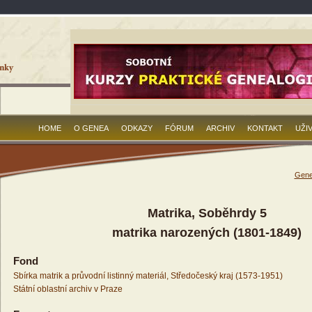
HOME
O GENEA
ODKAZY
FÓRUM
ARCHIV
KONTAKT
UŽI
Gene
Matrika, Soběhrdy 5
matrika narozených (1801-1849)
Fond
Sbírka matrik a průvodní listinný materiál, Středočeský kraj (1573-1951)
Státní oblastní archiv v Praze