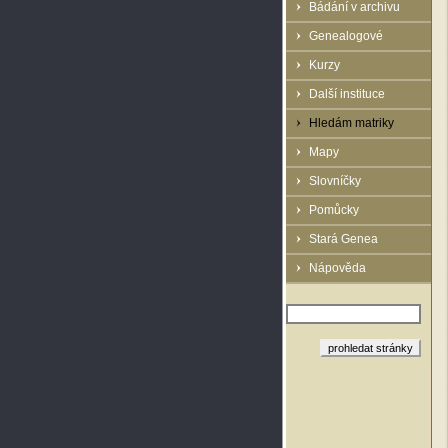
Bádání v archivu
Genealogové
Kurzy
Další instituce
Hledám matriky
Mapy
Slovníčky
Pomůcky
Stará Genea
Nápověda